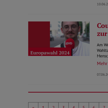
10.06.
Cou
zur
Am Wo
Wahlta
Mensc
Mehr
07.06.
«
1
2
3
4
5
6
7