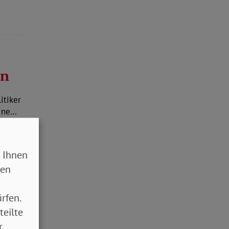
en
itiker
eine…
 Ihnen
sen
rfen.
teilte
r