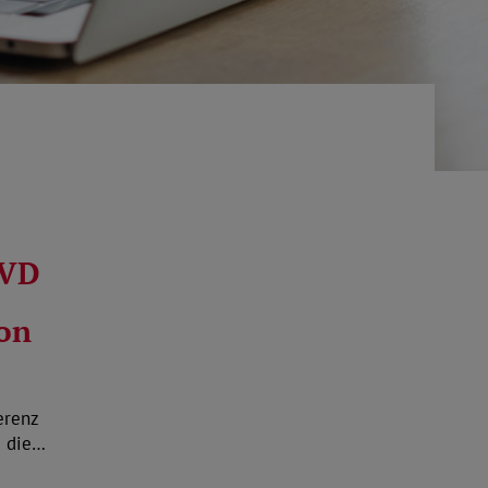
oVD
on
erenz
d die…