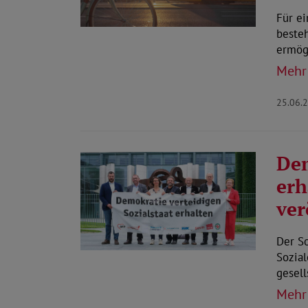
Für e
besteh
ermög
Mehr
25.06.
Dem
erh
ver
Der S
Sozial
gesell
Mehr