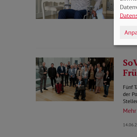
Die R
Datenv
Erwer
Daten
Mehr
Anpa
18.06.
SoV
Frü
Fünf T
der Po
Stell
Mehr
14.06.