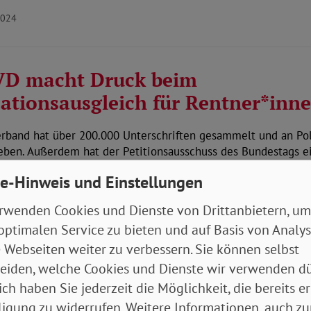
2024
VD macht Druck beim
lationsausgleich für Rentner*inn
rband hat über 200.000 Unterschriften gesammelt und an Pol
eben. Außerdem hat der Petitionsausschuss des Bundestags 
 lesen
e-Hinweis und Einstellungen
2024
Aktuelles Rente
rwenden Cookies und Dienste von Drittanbietern, um
optimalen Service zu bieten und auf Basis von Analy
 Webseiten weiter zu verbessern. Sie können selbst
ere Renten ab 1. Juli – auch
eiden, welche Cookies und Dienste wir verwenden dü
erbsminderungsrenten steigen
ich haben Sie jederzeit die Möglichkeit, die bereits er
ligung zu widerrufen. Weitere Informationen, auch zu