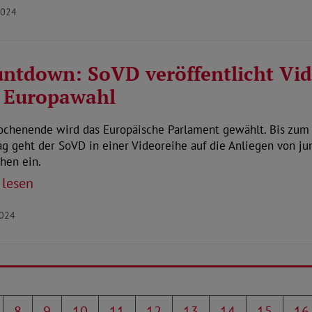
2024
ntdown: SoVD veröffentlicht Vi
 Europawahl
chenende wird das Europäische Parlament gewählt. Bis zum
g geht der SoVD in einer Videoreihe auf die Anliegen von j
hen ein.
 lesen
2024
8
9
10
11
12
13
14
15
16