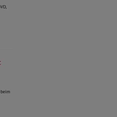
oVD,
t
 beim