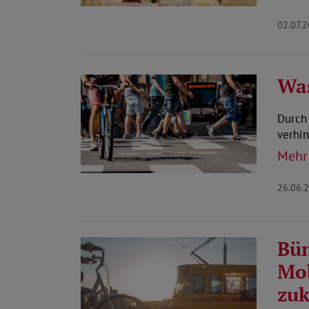
02.07.
Was
Durch 
verhi
Mehr
26.06.
Bün
Mob
zuk