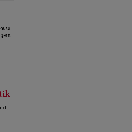
pause
igern.
tik
ert