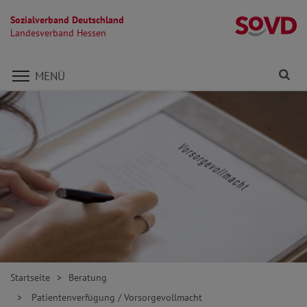
Sozialverband Deutschland
L
Landesverband Hessen
Direkt zu den Inhalten springen
Fi
MENÜ
Startseite
Beratung
Patientenverfügung / Vorsorgevollmacht