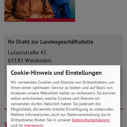
Ihr Draht zur Landesgeschäftsstelle
Luisenstraße 41
65185 Wiesbaden
Telefon: 0611-85108
Cookie-Hinweis und Einstellungen
Telefax: 0611-85043
Wir verwenden Cookies und Dienste von Drittanbietern, um
E-Mail:
info(at)sovd-hessen.de
Ihnen einen optimalen Service zu bieten und auf Basis von
Analysen unsere Webseiten weiter zu verbessern. Sie können
selbst entscheiden, welche Cookies und Dienste wir
verwenden dürfen. Natürlich haben Sie jederzeit die
Möglichkeit, die bereits erteilte Einwilligung zu widerrufen.
Weitere Informationen, auch zur Datenverarbeitung durch
Drittanbieter, finden Sie in unserer
Datenschutzerklärung
Wissenswertes rund um das Thema
und im
Impressum
.