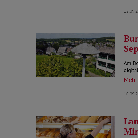
12.09.
Bun
Se
Am Do
digita
Mehr
10.09.
Lau
Mi