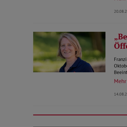
20.08.
„Be
Öff
Franzi
Oktobe
Beein
Mehr
14.08.