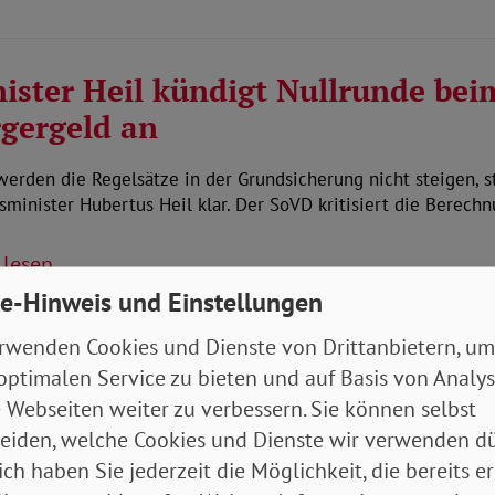
ister Heil kündigt Nullrunde bei
gergeld an
erden die Regelsätze in der Grundsicherung nicht steigen, st
sminister Hubertus Heil klar. Der SoVD kritisiert die Berech
 lesen
e-Hinweis und Einstellungen
2024
rwenden Cookies und Dienste von Drittanbietern, um
optimalen Service zu bieten und auf Basis von Analy
schen mit Behinderungen bekla
 Webseiten weiter zu verbessern. Sie können selbst
eiden, welche Cookies und Dienste wir verwenden dü
kriminierung und Barrieren
ich haben Sie jederzeit die Möglichkeit, die bereits er