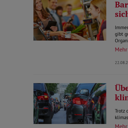
Bar
sic
Immer
gibt g
Organ
Mehr
22.08.
Übe
kli
Trotz 
klima
Mehr