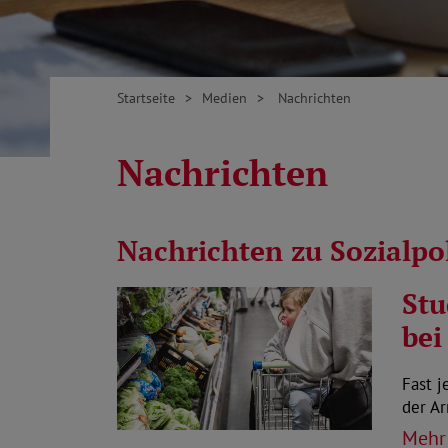
Startseite
Medien
Nachrichten
Nachrichten
Nachrichten zu Sozialp
Stu
bei
Fast j
der A
Mehr