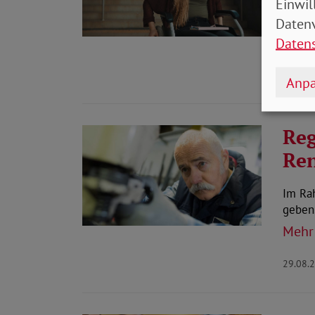
Einwil
Junge
ihre A
Datenv
Mehr
Daten
03.09.
Anpa
Reg
Ren
Im Rah
geben.
Mehr
29.08.