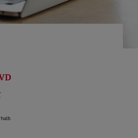
oVD
g
rhalb