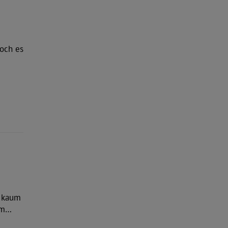
och es
g kaum
im…