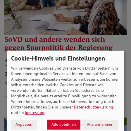
SoVD und andere wenden sich
gegen Sparpolitik der Regierung
Cookie-Hinweis und Einstellungen
Bündnis schreibt Brief an Fraktionsvorsitzende und
Finanzpolitiker, um für einen zukunftsfähigen
Wir verwenden Cookies und Dienste von Drittanbietern, um
Bundeshaushalt zu werben.
Ihnen einen optimalen Service zu bieten und auf Basis von
Analysen unsere Webseiten weiter zu verbessern. Sie können
Mehr lesen
selbst entscheiden, welche Cookies und Dienste wir
verwenden dürfen. Natürlich haben Sie jederzeit die
Möglichkeit, die bereits erteilte Einwilligung zu widerrufen.
01.11.2023
Weitere Informationen, auch zur Datenverarbeitung durch
Drittanbieter, finden Sie in unserer
Datenschutzerklärung
und im
Impressum
.
Anpassen
Alle ablehnen
Alle annehmen