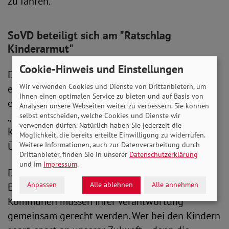
zu fahren.
SoVD beteiligt sich am "Ratschlag
Kinderarmut"
Cookie-Hinweis und Einstellungen
Der SoVD betrachtet Kinderarmut als ein
Wir verwenden Cookies und Dienste von Drittanbietern, um
ernstzunehmendes Problem. Kürzlich beteiligte
Ihnen einen optimalen Service zu bieten und auf Basis von
er sich an einem Aufruf des Bündnisses
Analysen unsere Webseiten weiter zu verbessern. Sie können
selbst entscheiden, welche Cookies und Dienste wir
„Ratschlag Kinderarmut“, der eine gemeinsame
verwenden dürfen. Natürlich haben Sie jederzeit die
Kraftanstrengung aller staatlichen Ebenen zur
Möglichkeit, die bereits erteilte Einwilligung zu widerrufen.
Überwindung von Kinderarmut forderte.
Weitere Informationen, auch zur Datenverarbeitung durch
Drittanbieter, finden Sie in unserer
Datenschutzerklärung
und im
Impressum
.
Die SoVD-Vorstandsvorsitzende Michaela
Anpassen
Alle ablehnen
Alle annehmen
Engelmeier sagte dazu: „Bund, Länder und
Kommunen müssen ihrer Verantwortung
gemeinsam gerecht werden. Wer bei den Kindern