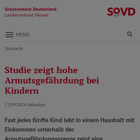
Sozialverband Deutschland
L
Landesverband Hessen
Direkt zu den Inhalten springen
Fi
MENÜ
Startseite
Studie zeigt hohe
Armutsgefährdung bei
Kindern
12.09.2024
Aktuelles
Fast jedes fünfte Kind lebt in einem Haushalt mit
Einkommen unterhalb der
Armutsgefährdungsgrenze zeigt eine