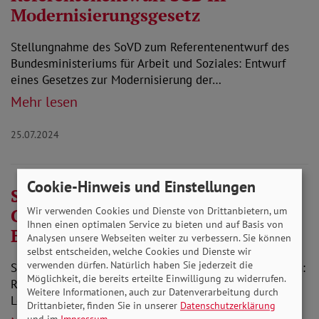
Modernisierungsgesetz
Stellungnahme des SoVD zum Referentenentwurf des
Bundesministeriums für Arbeit und Soziales: Entwurf
eines Gesetzes zur Modernisierung der…
Mehr lesen
25.07.2024
Cookie-Hinweis und Einstellungen
Stellungnahme zum Antrag der
CDU/CSU: Reintegration in das
Wir verwenden Cookies und Dienste von Drittanbietern, um
Ihnen einen optimalen Service zu bieten und auf Basis von
Erwerbsleben verbessern
Analysen unsere Webseiten weiter zu verbessern. Sie können
selbst entscheiden, welche Cookies und Dienste wir
verwenden dürfen. Natürlich haben Sie jederzeit die
SoVD-Stellungnahme zum Antrag der CDU/CSU-Fraktion:
Möglichkeit, die bereits erteilte Einwilligung zu widerrufen.
Reintegration in das Erwerbsleben verbessern - Durch
Weitere Informationen, auch zur Datenverarbeitung durch
Lotsen positive Effekte für den Arbeitsmarkt…
Drittanbieter, finden Sie in unserer
Datenschutzerklärung