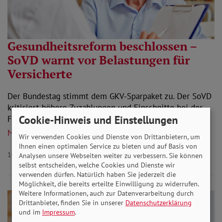
Gesundheitsreform beschlossen –
SoVD warnt vor Belastungen für
Versicherte
Der Bundestag stimmt dem GKV-Sparpaket zu. Der SoVD
kritisiert höhere Zuzahlungen und Einschnitte bei der
Cookie-Hinweis und Einstellungen
Familienversicherung.
Mehr lesen
Wir verwenden Cookies und Dienste von Drittanbietern, um
Ihnen einen optimalen Service zu bieten und auf Basis von
10.07.2026
Aktuelles Gesundheit
Analysen unsere Webseiten weiter zu verbessern. Sie können
selbst entscheiden, welche Cookies und Dienste wir
verwenden dürfen. Natürlich haben Sie jederzeit die
Möglichkeit, die bereits erteilte Einwilligung zu widerrufen.
Weitere Informationen, auch zur Datenverarbeitung durch
Drittanbieter, finden Sie in unserer
Datenschutzerklärung
und im
Impressum
.