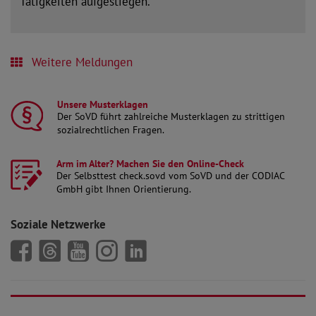
Tätigkeiten aufgestiegen.
Mehr lesen
Weitere Meldungen
Unsere Musterklagen
Der SoVD führt zahlreiche Musterklagen zu strittigen
sozialrechtlichen Fragen.
mehr lesen
Arm im Alter? Machen Sie den Online-Check
Der Selbsttest check.sovd vom SoVD und der CODIAC
GmbH gibt Ihnen Orientierung.
mehr lesen
Soziale Netzwerke
SoVD auf Facebook
SoVD auf Threads
SoVD auf Youtube
SoVD auf Instagram
SoVD auf LinkedIn