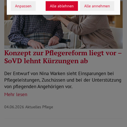
Anpassen
Alle ablehnen
Alle annehmen
Konzept zur Pflegereform liegt vor –
SoVD lehnt Kürzungen ab
Der Entwurf von Nina Warken sieht Einsparungen bei
Pflegeleistungen, Zuschüssen und bei der Unterstützung
von pflegenden Angehörigen vor.
Mehr lesen
04.06.2026
Aktuelles Pflege