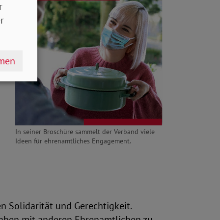
r
en
r
n
hmen
In seiner Broschüre sammelt der Verband viele
Ideen für ehrenamtliches Engagement.
n Solidarität und Gerechtigkeit.
haben mit anderen Ehrenamtlichen zu