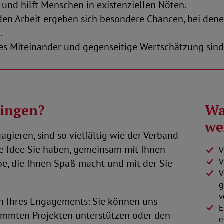
l und hilft Menschen in existenziellen Nöten.
en Arbeit ergeben sich besondere Chancen, bei dene
.
ches Miteinander und gegenseitige Wertschätzung sin
ringen?
Wa
we
agieren, sind so vielfältig wie der Verband
he Idee Sie haben, gemeinsam mit Ihnen
V
V
be, die Ihnen Spaß macht und mit der Sie
V
g
v
en Ihres Engagements: Sie können uns
E
timmten Projekten unterstützen oder den
e