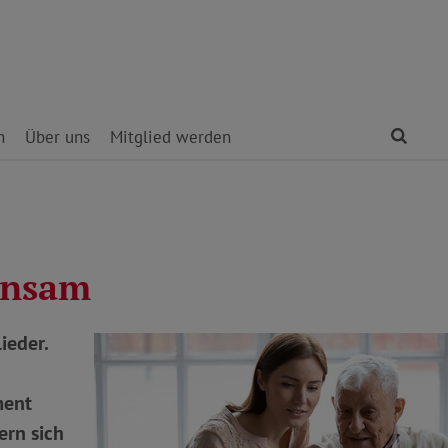
Find
n
Über uns
Mitglied werden
insam
ieder.
ment
rn sich