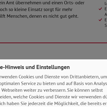
 ein Amt übernehmen und einen Orts- oder
L
noch so kleine Einsatz sorgt für mehr
E
A
ilft Menschen, denen es nicht gut geht.
E
S
e-Hinweis und Einstellungen
uns engagieren
rwenden Cookies und Dienste von Drittanbietern, um
pfen Sie gemeinsam mit uns gegen fehlende
optimalen Service zu bieten und auf Basis von Analy
ersorgung mit Bus und Bahn oder gegen den
 Webseiten weiter zu verbessern. Sie können selbst
eiden, welche Cookies und Dienste wir verwenden dü
en Projekten und Aktionen vor Ort, bei denen wir uns
ich haben Sie jederzeit die Möglichkeit, die bereits er