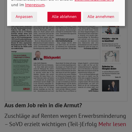
und im
Impressum
.
Anpassen
Alle ablehnen
Alle annehmen
Aus dem Job rein in die Armut?
Zuschläge auf Renten wegen Erwerbsminderung
– SoVD erzielt wichtigen (Teil-)Erfolg
Mehr lesen