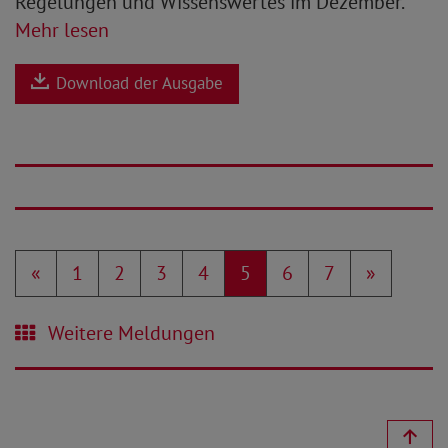
Regelungen und Wissenswertes im Dezember.
Mehr lesen
Download der Ausgabe
«
1
2
3
4
5
6
7
»
Weitere Meldungen