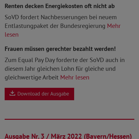
Renten decken Energiekosten oft nicht ab
SoVD fordert Nachbesserungen bei neuem
Entlastungpaket der Bundesregierung
Mehr
lesen
Frauen müssen gerechter bezahlt werden!
Zum Equal Pay Day forderte der SoVD auch in
diesem Jahr gleichen Lohn für gleiche und
gleichwertige Arbeit
Mehr lesen
Download der Ausgabe
28.02.2022
Ausgabe Nr. 3 / März 2022 (Bayern/Hessen)