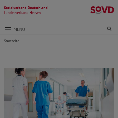
Sozialverband Deutschland
L
Landesverband Hessen
Direkt zu den Inhalten springen
Fi
MENÜ
Startseite