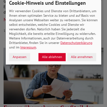
Genaue Auflistung liegt nicht vor, auch wegen fehlender
Cookie-Hinweis und Einstellungen
Erfassung. SoVD fordert mehr Transparenz und Stärkung
Wir verwenden Cookies und Dienste von Drittanbietern, um
der Patientenrechte.
Ihnen einen optimalen Service zu bieten und auf Basis von
Mehr lesen
Analysen unsere Webseiten weiter zu verbessern. Sie können
selbst entscheiden, welche Cookies und Dienste wir
verwenden dürfen. Natürlich haben Sie jederzeit die
18.08.2023
Aktuelles Gesundheit
Möglichkeit, die bereits erteilte Einwilligung zu widerrufen.
Weitere Informationen, auch zur Datenverarbeitung durch
Drittanbieter, finden Sie in unserer
Datenschutzerklärung
und im
Impressum
.
Anpassen
Alle ablehnen
Alle annehmen