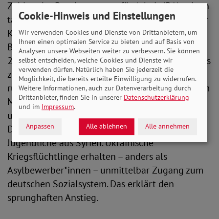
Zahlen der Bundesagentur für Arbeit (BA) zeigen
Cookie-Hinweis und Einstellungen
tatsächlich einen Anstieg der Zahl ausländischer
Kinder, die Hartz IV beziehungsweise heute
Wir verwenden Cookies und Dienste von Drittanbietern, um
Ihnen einen optimalen Service zu bieten und auf Basis von
Bürgergeld erhalten. Während es im Dezember
Analysen unsere Webseiten weiter zu verbessern. Sie können
2010 noch etwa 305.000 Kinder waren, waren es
selbst entscheiden, welche Cookies und Dienste wir
verwenden dürfen. Natürlich haben Sie jederzeit die
zwölf Jahre später, im Dezember 2022, bereits
Möglichkeit, die bereits erteilte Einwilligung zu widerrufen.
rund 884.000. Nach Angaben der BA erhielten im
Weitere Informationen, auch zur Datenverarbeitung durch
Drittanbieter, finden Sie in unserer
Datenschutzerklärung
März 2023 als größte Gruppe rund 275.500
und im
Impressum
.
ukrainische Kinder und Jugendliche Bürgergeld.
Anpassen
Alle ablehnen
Alle annehmen
Die zweitgrößte Gruppe waren Kinder und
Jugendliche aus Syrien. Ukrainische
Kriegsflüchtlinge erhalten – anders als
Asylbewerber*innen – unmittelbar Zugang zum
deutschen Sozialsystem. Das erklärt den
sprunghaften Anstieg.