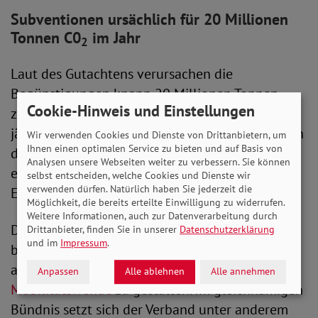
Subventionen ursächlich für 20 Millionen
Tonnen C0
im Jahr
2
Laut des Gutachtens verursachen die
Begünstigungen knapp 20 Millionen Tonnen
Cookie-Hinweis und Einstellungen
zusätzliche Emissionen pro Jahr und kosten
jährlich 35,8 Milliarden Euro – fast 25 Milliarden
Wir verwenden Cookies und Dienste von Drittanbietern, um
Ihnen einen optimalen Service zu bieten und auf Basis von
davon im Verkehrsbereich. 4,7 Milliarden
Analysen unsere Webseiten weiter zu verbessern. Sie können
entfallen auf die Landwirtschaft, 4,1 Milliarden
selbst entscheiden, welche Cookies und Dienste wir
verwenden dürfen. Natürlich haben Sie jederzeit die
Euro auf die Industrie.
Möglichkeit, die bereits erteilte Einwilligung zu widerrufen.
Weitere Informationen, auch zur Datenverarbeitung durch
Der SoVD hat bereits mehrfacht angemahnt,
Drittanbieter, finden Sie in unserer
Datenschutzerklärung
und im
Impressum
.
beim Abbau klimaschädlicher Subventionen
aktiv zu werden und eine
sozialverträgliche
Anpassen
Alle ablehnen
Alle annehmen
Mobilitätswende
zu gestalten. Im gleichnamigen
Bündnis setzt sich der Verband unter anderem