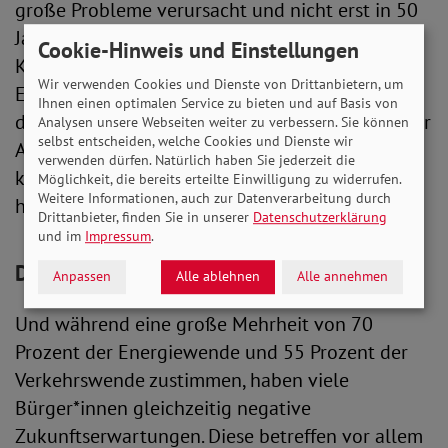
große Probleme verursacht und nicht erst in 50
Jahren. 70 Prozent sind der Auffassung, dass
Cookie-Hinweis und Einstellungen
Klimaziele eingehalten werden müssen. Der
Wir verwenden Cookies und Dienste von Drittanbietern, um
Einsicht steht jedoch ein geringes Vertrauen in
Ihnen einen optimalen Service zu bieten und auf Basis von
die Politik gegenüber: So sind nur 25 Prozent der
Analysen unsere Webseiten weiter zu verbessern. Sie können
selbst entscheiden, welche Cookies und Dienste wir
Auffassung, dass die Regierung derzeit einen
verwenden dürfen. Natürlich haben Sie jederzeit die
klaren Plan für den Klimaschutz in Deutschland
Möglichkeit, die bereits erteilte Einwilligung zu widerrufen.
Weitere Informationen, auch zur Datenverarbeitung durch
hat.
Drittanbieter, finden Sie in unserer
Datenschutzerklärung
und im
Impressum
.
Düsterer Blick in die Zukunft
Anpassen
Alle ablehnen
Alle annehmen
Und während eine große Mehrheit von 70
Prozent der Energiewende und 55 Prozent der
Verkehrswende zustimmen, haben viele
Bürger*innen gleichzeitig negative
Zukunftserwartungen. Diese betreffen vor allem