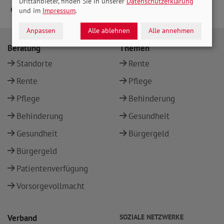
Drittanbieter, finden Sie in unserer
Datenschutzerklärung
und im
Impressum
.
Anpassen
Alle ablehnen
Alle annehmen
Beratung
Themen
Standorte
Rente
Rente
Pflege
Pflege
Behinderung
Behinderung
Gesundheit
Gesundheit
Bürgergeld
Bürgergeld
Patientenverfügung
Vorsorgevollmacht
Verband
SOZIALE NETZWERKE