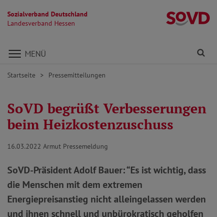
Sozialverband Deutschland
L
Landesverband Hessen
Direkt zu den Inhalten springen
Fi
MENÜ
Startseite
Pressemitteilungen
SoVD begrüßt Verbesserungen
beim Heizkostenzuschuss
16.03.2022
Armut Pressemeldung
SoVD-Präsident Adolf Bauer: “Es ist wichtig, dass
die Menschen mit dem extremen
Energiepreisanstieg nicht alleingelassen werden
und ihnen schnell und unbürokratisch geholfen