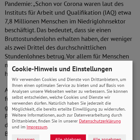
Pandemie: „Schon vor Corona waren laut des
Instituts für Arbeit und Qualifikation (IAQ) etwa
7,8 Millionen Menschen im Niedriglohnsektor
beschäftigt. Das bedeutet, dass sie einen
Bruttostundenlohn erhalten haben, der weniger
als zwei Drittel des durchschnittlichen
Stundenlohnes betrug. Vor allem für Menschen
mit niedrigen Einkommen und Alleinerziehende
Cookie-Hinweis und Einstellungen
hat die Krise die Lage weiter verschärft.“
Wir verwenden Cookies und Dienste von Drittanbietern, um
Ihnen einen optimalen Service zu bieten und auf Basis von
Aufgrund der steigenden Preise - insbesondere
Analysen unsere Webseiten weiter zu verbessern. Sie können
selbst entscheiden, welche Cookies und Dienste wir
für Energie - und der damit einhergehenden
verwenden dürfen. Natürlich haben Sie jederzeit die
galoppierenden Inflation sieht der SoVD-
Möglichkeit, die bereits erteilte Einwilligung zu widerrufen.
Weitere Informationen, auch zur Datenverarbeitung durch
Präsident dunkle Wolken aufziehen: „Vor allem
Drittanbieter, finden Sie in unserer
Datenschutzerklärung
die finanziell Schwächer gestellten und
und im
Impressum
.
Bedürftigen werden noch mehr unter Druck
Anpassen
Alle ablehnen
Alle annehmen