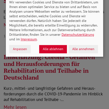
Sozialinfo: Erziehungsrente
Wir verwenden Cookies und Dienste von Drittanbietern, um
Ihnen einen optimalen Service zu bieten und auf Basis von
Eine Hinterbliebenenrente als Beitrag zur Sicherung des
Analysen unsere Webseiten weiter zu verbessern. Sie können
selbst entscheiden, welche Cookies und Dienste wir
Lebensunterhalts
verwenden dürfen. Natürlich haben Sie jederzeit die
Mehr lesen
Möglichkeit, die bereits erteilte Einwilligung zu widerrufen.
Weitere Informationen, auch zur Datenverarbeitung durch
Drittanbieter, finden Sie in unserer
Datenschutzerklärung
14.10.2020
und im
Impressum
.
Anpassen
Alle ablehnen
Alle annehmen
Einschätzung: Corona - Gefahren
und Herausforderungen für
Rehabilitation und Teilhabe in
Deutschland
Kurz-, mittel- und langfristige Gefahren und Heraus-
forderungen durch die COVID-19-Pandemie im Hinblick
auf Rehabilitation und Teilhabe -…
Mehr lesen