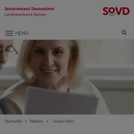
Sozialverband Deutschland
L
Landesverband Hessen
Direkt zu den Inhalten springen
Fi
MENÜ
Startseite
Medien
Sozial-Infos