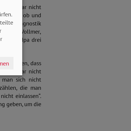
 Kasse gar nicht
rfen.
e fragen: ob und
teilte
nd ob Diagnostik
r
Yvonne Vollmer,
r
ber der dpa drei
erichteten, dass
hmen
rdacht, gar nicht
 man sich nicht
rzählen, die man
nicht einlassen“.
ng geben, um die