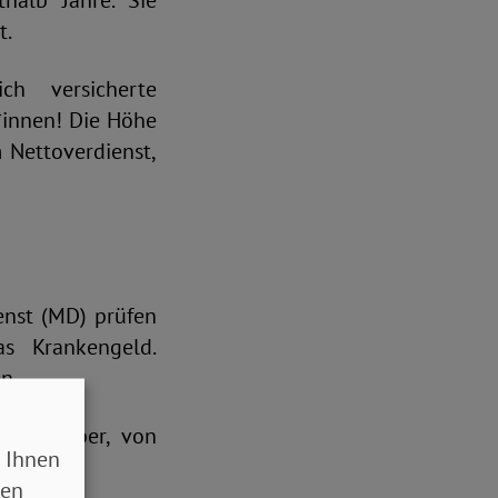
halb Jahre. Sie
t.
ch versicherte
r*innen! Die Höhe
 Nettoverdienst,
enst (MD) prüfen
as Krankengeld.
n.
rbeitgeber, von
 Ihnen
sen