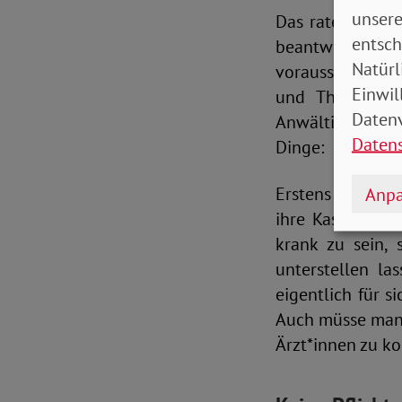
unsere
Das raten auch 
entsch
beantworten. Ne
Natürl
voraussichtlich
Einwil
und Therapien 
Datenv
Anwältin und Pa
Daten
Dinge:
Erstens müsse n
Anpa
ihre Kasse sie a
krank zu sein,
unterstellen la
eigentlich für s
Auch müsse man 
Ärzt*innen zu ko