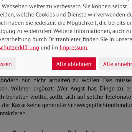
 Webseiten weiter zu verbessern. Sie können selbst
die Verbraucherzentralen (VZ). Vieles müsse man der
eiden, welche Cookies und Dienste wir verwenden dü
ben Zahlungsdaten dürfe sie an sich nur zwei Ding
ich haben Sie jederzeit die Möglichkeit, die bereits er
 wann wieder eine Arbeitsfähigkeit absehbar ist – u
ligung zu widerrufen. Weitere Informationen, auch zu
geplant sind, die das vorerst noch verhindern. 
erarbeitung durch Drittanbieter, finden Sie in unsere
tientenberaterin der VZ Hamburg, ergänzte gegenü
schutzerklärung
und im
Impressum
.
iemand mit GKV-Mitarbeitenden telefonieren. Viele b
ssen
Alle ablehnen
Alle anne
nrufe und „drangsaliere“. Sie stünden unter dem Ve
 sondern nur nicht arbeiten zu wollen. Das müsse
ssen. Vollmer ergänzt: „Wer Angst hat, Dinge zu e
ich behalten wollte, sollte sich auf solche Telefonate 
der Kasse keine generelle Schweigepflichtentbindu
ntaktieren.