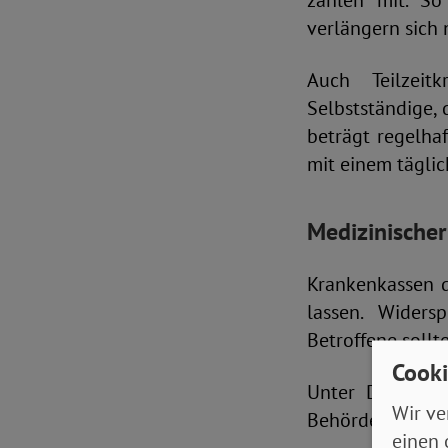
zählen mit. So
verlängern sich
Auch Teilzeit
Selbstständige, 
beträgt regelha
mit einem tägli
Medizinischer
Krankenkassen d
lassen. Widers
Betroffene sollt
Cooki
Unter Druck se
Wir ve
Behörden oder v
einen 