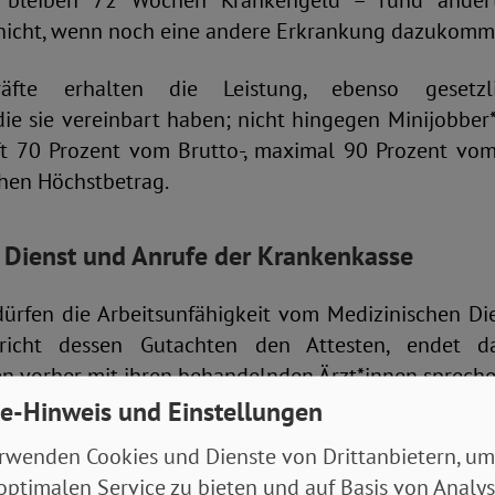
 bleiben 72 Wochen Krankengeld – rund andert
 nicht, wenn noch eine andere Erkrankung dazukomm
kräfte erhalten die Leistung, ebenso gesetzli
die sie vereinbart haben; nicht hingegen Minijobbe
ft 70 Prozent vom Brutto-, maximal 90 Prozent vom
chen Höchstbetrag.
 Dienst und Anrufe der Krankenkasse
ürfen die Arbeitsunfähigkeit vom Medizinischen Di
pricht dessen Gutachten den Attesten, endet d
en vorher mit ihren behandelnden Ärzt*innen spreche
e-Hinweis und Einstellungen
tzen lassen sollten sie sich aber nie – ob vom A
rwenden Cookies und Dienste von Drittanbietern, um
on der Krankenkasse!
optimalen Service zu bieten und auf Basis von Analy