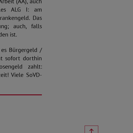
Arbeit (AA), auch
ales ALG I: am
Krankengeld. Das
ng; auch, falls
en ist.
 es Bürgergeld /
t sofort dorthin
osengeld zahlt:
eit! Viele SoVD-