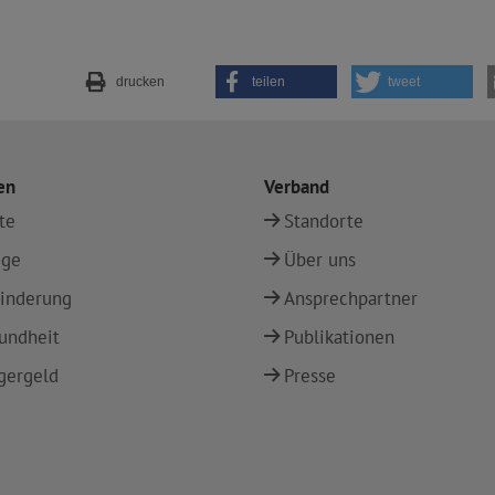
drucken
teilen
tweet
en
Verband
te
Standorte
ege
Über uns
inderung
Ansprechpartner
undheit
Publikationen
gergeld
Presse