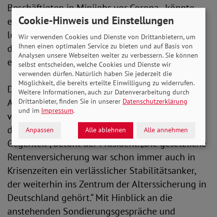
Beschäftigten in Minijobs vor Corona - könnte
Cookie-Hinweis und Einstellungen
einen wichtigen Beitrag auf der Einnahmenseite
leisten und damit der drohenden Schieflage in
Wir verwenden Cookies und Dienste von Drittanbietern, um
Ihnen einen optimalen Service zu bieten und auf Basis von
der gesetzlichen Rentenversicherung
Analysen unsere Webseiten weiter zu verbessern. Sie können
entgegenwirken.“
selbst entscheiden, welche Cookies und Dienste wir
verwenden dürfen. Natürlich haben Sie jederzeit die
Möglichkeit, die bereits erteilte Einwilligung zu widerrufen.
Der Ausbau der kapitalgedeckten
Weitere Informationen, auch zur Datenverarbeitung durch
Altersversorgung ist aus SoVD-Sicht nach wie
Drittanbieter, finden Sie in unserer
Datenschutzerklärung
und im
Impressum
.
vor nicht die richtige Antwort auf die
demografische Herausforderung. „Ganz im
Anpassen
Alle ablehnen
Alle annehmen
Gegenteil“, betont der Präsident. „Die gesetzliche
Rentenversicherung war schon immer auch in
Krisenzeiten ein verlässlicher Stabilitätsanker,
der weiterhin ins Zentrum der Alterssicherung in
Deutschland gehört.“ Mit Hinblick an die
anstehenden Sondierungsgespräche und