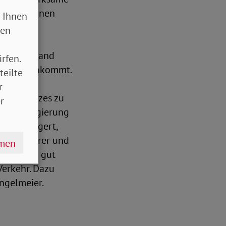
ält und einen
 Ihnen
sen
 Deutschland
rfen.
chutz nachkommt.
teilte
bei der
r
des Gesetzes zu
r
 Bundesregierung
men verzögert,
desto teurer und
hmen
es, sozial gut
Verkehr. Dazu
ngelmeier.