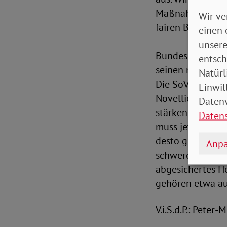
Maßnahmen vor, 
Wir ve
fairen Beitrag z
einen 
unsere
Bundeskanzler u
entsch
seinen national
Natürl
Die SoVD-Vorsta
Einwil
Novellierung des
Datenv
stärken. „Bei R
Daten
muss jetzt endli
desto größer mü
Anpa
schwerer wird es
abgesichertes H
gehören etwa au
V.i.S.d.P.: Peter