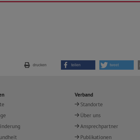
drucken
teilen
tweet
en
Verband
te
Standorte
ege
Über uns
inderung
Ansprechpartner
undheit
Publikationen