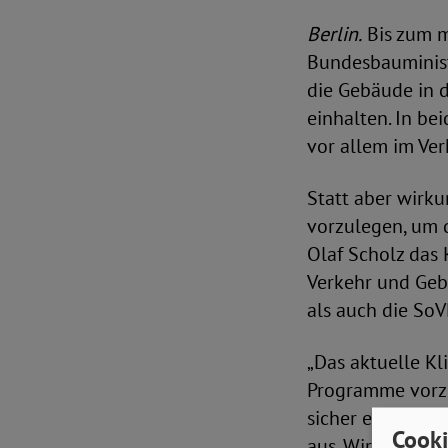
Berlin.
Bis zum m
Bundesbauminist
die Gebäude in d
einhalten. In be
vor allem im Ver
Statt aber wirk
vorzulegen, um d
Olaf Scholz das
Verkehr und Geb
als auch die So
„Das aktuelle Kl
Programme vorzu
sicher eingehalte
Cooki
aus. Wir fordern