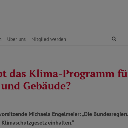
Find
n
Über uns
Mitglied werden
bt das Klima-Programm fü
 und Gebäude?
orsitzende Michaela Engelmeier: „Die Bundesregier
 Klimaschutzgesetz einhalten.“