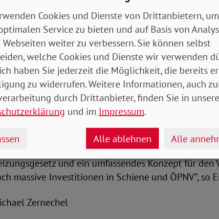
mit denen Deutschland seine Klimaziele sicher einh
rwenden Cookies und Dienste von Drittanbietern, um
ur Eindämmung der Klimakrise leistet.“
optimalen Service zu bieten und auf Basis von Analy
 Webseiten weiter zu verbessern. Sie können selbst
nd Bundesregierung tragen die Verantwortung, dass
eiden, welche Cookies und Dienste wir verwenden dü
en und internationalen Verpflichtungen beim Klimas
ich haben Sie jederzeit die Möglichkeit, die bereits er
ndsvorsitzende fordert die Bundestagsabgeordneten 
ligung zu widerrufen. Weitere Informationen, auch zu
 Klimaschutzgesetzes daher auf, die Verbindlichkeit 
erarbeitung durch Drittanbieter, finden Sie in unsere
echtsbrüchen muss es klare Konsequenzen geben. Die
schutzerklärung
und im
Impressum
.
ch liefern. Denn je länger sie wirkungsvolle Maßnah
ssen die Einsparungen in der Zukunft ausfallen und 
ssen
Alle ablehnen
Alle anne
, die Erderhitzung zu stoppen. Wir brauchen ein stark
eizungsgesetz und ein umfassendes Konzept für den 
ch massive Investitionen in Schiene und ÖPNV“, so E
-Michael Zernechel