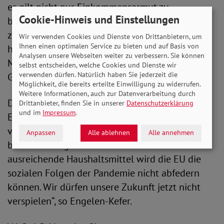
es gilt nicht nur Einkommensarmut zu
Cookie-Hinweis und Einstellungen
bekämpfen, sondern auch künftiger Altersarmut
zu begegnen“, betont Engelen-Kefer. Darüber
Wir verwenden Cookies und Dienste von Drittanbietern, um
Ihnen einen optimalen Service zu bieten und auf Basis von
hinaus sind auch verbindliche EU-
Analysen unsere Webseiten weiter zu verbessern. Sie können
Mindeststandards für die nationalen
selbst entscheiden, welche Cookies und Dienste wir
verwenden dürfen. Natürlich haben Sie jederzeit die
Grundsicherungssysteme nötig.
Möglichkeit, die bereits erteilte Einwilligung zu widerrufen.
Weitere Informationen, auch zur Datenverarbeitung durch
Der SoVD appelliert an die Abgeordneten des
Drittanbieter, finden Sie in unserer
Datenschutzerklärung
und im
Impressum
.
Europäischen Parlaments und den Rat: „Die
vorgesehenen Kürzungen im sozialen Bereich
Anpassen
Alle ablehnen
Alle annehmen
beim EU-Budget müssen vom Tisch. Ohne
ausreichende Haushaltsmittel wird die EU die
sozialen Folgen der Pandemie nicht abfedern
können. Wir dürfen unsere Zukunft jetzt nicht
verspielen“, so Engelen-Kefer.