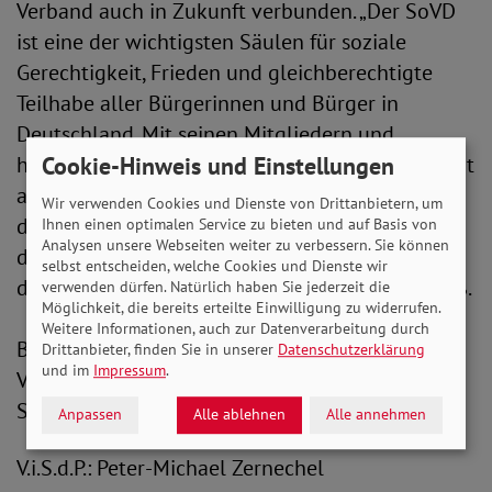
Verband auch in Zukunft verbunden. „Der SoVD
ist eine der wichtigsten Säulen für soziale
Gerechtigkeit, Frieden und gleichberechtigte
Teilhabe aller Bürgerinnen und Bürger in
Deutschland. Mit seinen Mitgliedern und
Cookie-Hinweis und Einstellungen
hochengagierten Ehrenamtlichen bleibt er damit
auch ein wichtiges Bollwerk gegen den Abbau
Wir verwenden Cookies und Dienste von Drittanbietern, um
des Sozialstaates. Ich wünsche dem Verband
Ihnen einen optimalen Service zu bieten und auf Basis von
Analysen unsere Webseiten weiter zu verbessern. Sie können
daher weiterhin viel Erfolg als laute Stimme
selbst entscheiden, welche Cookies und Dienste wir
derer, die allzu oft nicht gehört werden“, so Neiß.
verwenden dürfen. Natürlich haben Sie jederzeit die
Möglichkeit, die bereits erteilte Einwilligung zu widerrufen.
Weitere Informationen, auch zur Datenverarbeitung durch
Bis auf Weiteres wird Michaela Engelmeier als
Drittanbieter, finden Sie in unserer
Datenschutzerklärung
und im
Impressum
.
Vorstandsvorsitzende die Amtsgeschäfte in der
SoVD-Bundesgeschäftsstelle alleine führen.
Anpassen
Alle ablehnen
Alle annehmen
V.i.S.d.P.: Peter-Michael Zernechel