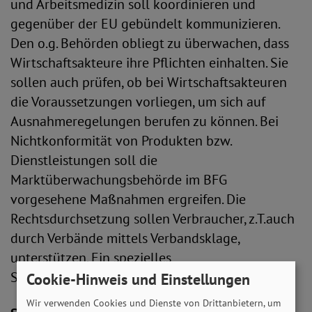
und Arbeitsmedizin soll koordinieren und
gegenüber der EU gebündelt kommunizieren.
Den o.g. Behörden obliegt zu überwachen, dass
Wirtschaftsakteure ihre Pflichten einhalten. Sie
sollen auch prüfen, ob bei Wirtschaftsakteuren
die Voraussetzungen vorliegen, um sich auf
Ausnahmeregelungen berufen zu können. Bei
Nichtkonformität von Produkten bzw.
Dienstleistungen soll die
Marktüberwachungsbehörde im BFG
vorgesehene Maßnahmen ergreifen. Die
Rechtsdurchsetzung sollen Verbraucher, z.T.auch
durch Verbände mittels Verbandsklage,
unterstützen. Ein spezielles
Schlichtungsverfahren sieht das BFG nicht vor.
Cookie-Hinweis und Einstellungen
Wir verwenden Cookies und Dienste von Drittanbietern, um