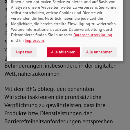
SoVD-Bewertung:
Der SoVD begrüßt sehr, dass
Ihnen einen optimalen Service zu bieten und auf Basis von
Analysen unsere Webseiten weiter zu verbessern. Sie können
mit dem BFG (private) Wirtschaftsakteure
selbst entscheiden, welche Cookies und Dienste wir
rechtlich verbindlich verpflichtet werden, die
verwenden dürfen. Natürlich haben Sie jederzeit die
Möglichkeit, die bereits erteilte Einwilligung zu widerrufen.
Barrierefreiheit von Produkten und
Weitere Informationen, auch zur Datenverarbeitung durch
Dienstleistungen, soweit diese vom BFG umfasst
Drittanbieter, finden Sie in unserer
Datenschutzerklärung
sind, sicherzustellen. Das BFG stellt einen
und im
Impressum
.
wichtigen rechtlichen Schritt dar, um der
Anpassen
Alle ablehnen
Alle annehmen
gleichberechtigten Teilhabe von Menschen mit
Behinderungen, insbesondere in der digitalen
Welt, näherzukommen.
Mit dem BFG obliegt den benannten
Wirtschaftsakteuren die grundsätzliche
Verpflichtung zu gewährleisten, dass ihre
Produkte bzw. Dienstleistungen den
Barrierefreiheitsanforderungen entsprechen.