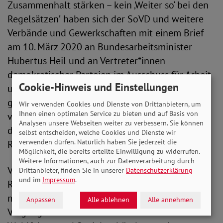
Zusammenhalt stärken – kein ‚Weiter so‘ bei den
Regelsätzen‛ haben sich der SoVD und weitere
Verbände und Gewerkschaften mit einem Brief
am 10. März 2020 an Bundesarbeitsminister
Hubertus Heil und an Vertreter*innen
demokratischer Parteien im Ausschuss für Arbeit
Cookie-Hinweis und Einstellungen
und Soziales des Deutschen Bundestags
gewandt. Die darin angebrachte Kritik an den
Wir verwenden Cookies und Dienste von Drittanbietern, um
Ihnen einen optimalen Service zu bieten und auf Basis von
vergangenen Verfahrensweisen zur Bemessung
Analysen unsere Webseiten weiter zu verbessern. Sie können
der Regelsätze wurden an keiner Stelle des
selbst entscheiden, welche Cookies und Dienste wir
verwenden dürfen. Natürlich haben Sie jederzeit die
Referentenentwurfs aufgegriffen.
Möglichkeit, die bereits erteilte Einwilligung zu widerrufen.
Weitere Informationen, auch zur Datenverarbeitung durch
Vielmehr weist die Verfahrensweise der
Drittanbieter, finden Sie in unserer
Datenschutzerklärung
und im
Impressum
.
Regelbedarfsermittlung die gleichen
methodischen Mängel auf, die in der
Anpassen
Alle ablehnen
Alle annehmen
Vergangenheit vom SoVD und vielen weiteren