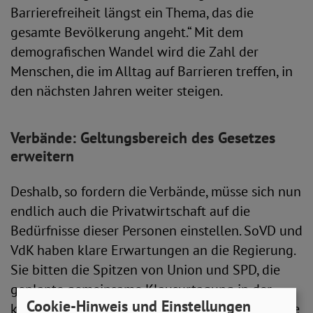
Barrierefreiheit längst ein Thema, das die
gesamte Bevölkerung angeht.“ Mit dem
demografischen Wandel wird die Zahl der
Menschen, die im Alltag auf Barrieren treffen, in
den nächsten Jahren weiter steigen.
Verbände: Geltungsbereich des Gesetzes
erweitern
Deshalb, so fordern die Verbände, müsse sich nun
endlich auch die Privatwirtschaft auf die
Bedürfnisse dieser Personen einstellen. SoVD und
VdK haben klare Erwartungen an die Regierung.
Sie bitten die Spitzen von Union und SPD, die
geplante gemeinsame Klausurtagung in der
Cookie-Hinweis und Einstellungen
kommenden Woche zu nutzen, um sich über eine