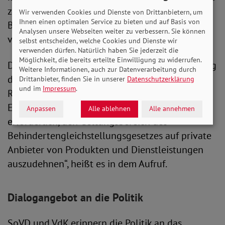
zeitnahe Reform des
Wir verwenden Cookies und Dienste von Drittanbietern, um
Ihnen einen optimalen Service zu bieten und auf Basis von
Behindertengleichstellungsgesetzes zu
Analysen unsere Webseiten weiter zu verbessern. Sie können
verständigen.
selbst entscheiden, welche Cookies und Dienste wir
verwenden dürfen. Natürlich haben Sie jederzeit die
Möglichkeit, die bereits erteilte Einwilligung zu widerrufen.
Diese Reform „muss eine wirksame Durchsetzung
Weitere Informationen, auch zur Datenverarbeitung durch
des Rechts auf Barrierefreiheit, zumindest des
Drittanbieter, finden Sie in unserer
Datenschutzerklärung
und im
Impressum
.
Rechts auf angemessene Vorkehrungen im
Einzelfall, beinhalten. Es ist dringend
Anpassen
Alle ablehnen
Alle annehmen
erforderlich, den Geltungsbereich des
Behindertengleichstellungsgesetzes auf private
Anbieter von Produkten und Dienstleistungen
auszudehnen“, heißt es in dem Aufruf.
Dialogangebot an die Politik
SoVD und VdK erinnern die Politik an das