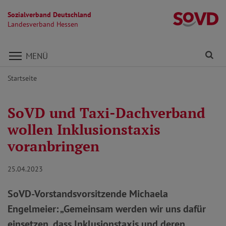
Sozialverband Deutschland
L
Landesverband Hessen
Direkt zu den Inhalten springen
Fi
MENÜ
Startseite
SoVD und Taxi-Dachverband
wollen Inklusionstaxis
voranbringen
25.04.2023
SoVD-Vorstandsvorsitzende Michaela
Engelmeier: „Gemeinsam werden wir uns dafür
einsetzen, dass Inklusionstaxis und deren