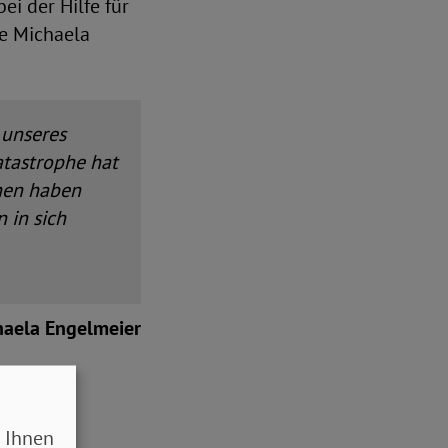
i der Hilfe für
de Michaela
 unseres
atastrophe hat
hen haben
 in sich
haela Engelmeier
 Ihnen