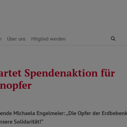
Find
n
Über uns
Mitglied werden
artet Spendenaktion für
nopfer
zende Michaela Engelmeier: „Die Opfer der Erdbeben
nsere Solidarität!“