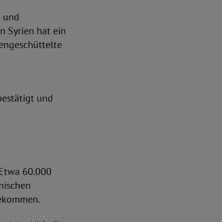
e und
in Syrien hat ein
sengeschüttelte
bestätigt und
. Etwa 60.000
hnischen
gekommen.