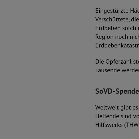
Eingestürzte Hä
Verschüttete, di
Erdbeben solch e
Region noch nich
Erdbebenkatastro
Die Opferzahl st
Tausende werden
SoVD-Spenden
Weltweit gibt es
Helfende sind vo
Hilfswerks (THW