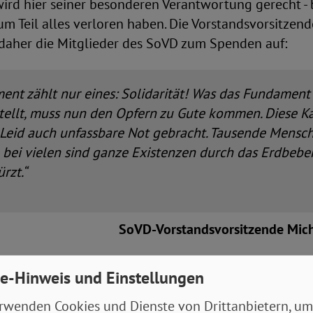
rd hier seiner besonderen Verantwortung gerecht - be
zum Teil alles verloren haben. Die Vorstandsvorsitzen
 daher die Mitglieder des SoVD zum Spenden auf:
ent zählt nur eines: Solidarität! Was das Fundament
tellt, muss nun den Opfern zu Gute kommen. Diese K
Leid auch unfassbare Not gebracht. Tausende Mensc
, bei vielen sind ganze Existenzen durch das Erdbeben
rzt.“
SoVD-Vorstandsvorsitzende Mic
nkonto zur Hilfe bei der Erdbebenkatastrophe:
e-Hinweis und Einstellungen
6 0410 3003 9999 39
rwenden Cookies und Dienste von Drittanbietern, um