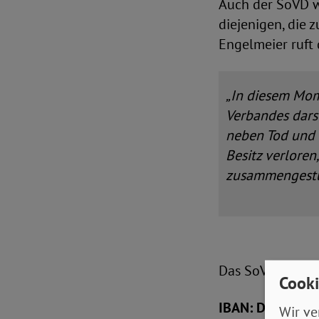
Auch der SoVD wi
diejenigen, die 
Engelmeier ruft
„In diesem Mom
Verbandes dars
neben Tod und 
Besitz verloren
zusammengestü
Das SoVD-Spende
Cooki
IBAN: DE89 520
Wir ve