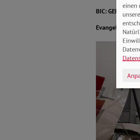
einen 
BIC: GENODEF1
unsere
entsch
Evangelische Ba
Natürl
Einwil
Datenv
Daten
Anpa