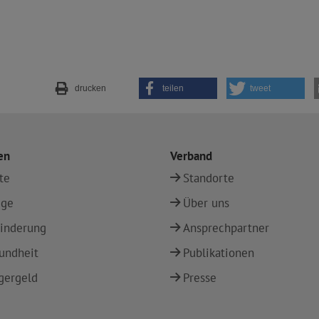
drucken
teilen
tweet
en
Verband
te
Standorte
ege
Über uns
inderung
Ansprechpartner
undheit
Publikationen
gergeld
Presse