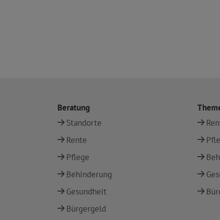
Beratung
Them
Standorte
Ren
Rente
Pfl
Pflege
Beh
Behinderung
Ges
Gesundheit
Bür
Bürgergeld