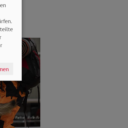
sen
rfen.
teilte
r
r
hmen