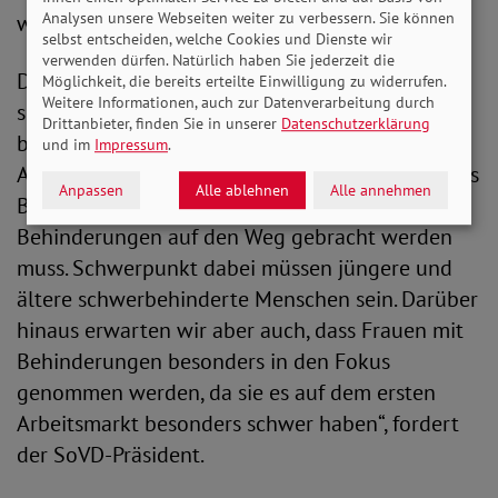
Analysen unsere Webseiten weiter zu verbessern. Sie können
was im Koalitionsvertrag verankert ist.“
selbst entscheiden, welche Cookies und Dienste wir
verwenden dürfen. Natürlich haben Sie jederzeit die
Der SoVD fort die Bundesregierung dazu auf,
Möglichkeit, die bereits erteilte Einwilligung zu widerrufen.
Weitere Informationen, auch zur Datenverarbeitung durch
sich endlich klar zur Inklusion bekennen. Das
Drittanbieter, finden Sie in unserer
Datenschutzerklärung
bedeutet, dass neben einer vierten Stufe der
und im
Impressum
.
Ausgleichsabgabe schnellstmöglich ein gezieltes
Anpassen
Alle ablehnen
Alle annehmen
Beschäftigungsprogramm für Menschen mit
Behinderungen auf den Weg gebracht werden
muss. Schwerpunkt dabei müssen jüngere und
ältere schwerbehinderte Menschen sein. Darüber
hinaus erwarten wir aber auch, dass Frauen mit
Behinderungen besonders in den Fokus
genommen werden, da sie es auf dem ersten
Arbeitsmarkt besonders schwer haben“, fordert
der SoVD-Präsident.