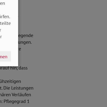
sen
ehörige
rfen.
teilte
nmagazin
r
, dass pflegende
r
er Belastungen.
ge und ihre
hmen
auf hin, dass
ühzeitigen
t. Die Leistungen
onären Verläufen
m: Pflegegrad 1