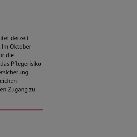
tet derzeit
. Im Oktober
ür die
das Pflegerisiko
ersicherung
leichen
gen Zugang zu