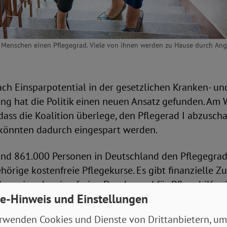
 Menschen einen Pflegegrad. Viele von ihnen werden zu Hause durch Ange
ch Einsparpotential in der gesetzlichen Kranken- un
ung hat die Politik einen neuen Ansatz gefunden. A
ass die Koalition überlege, den Pflegerad I abzuschaf
 könnten dadurch eingespart werden.
und 861.000 Personen in Deutschland den Pflegegrad 
rige kostenfreie Pflegekurse. Es gibt finanzielle Z
bau einer barrierefreien Dusche und für Pflegehilfsmi
e-Hinweis und Einstellungen
ußerdem werden pro Monat bis zu 131 Euro als Entla
 wenn ein Pflegedienst beim Duschen, Einkaufen ode
rwenden Cookies und Dienste von Drittanbietern, um