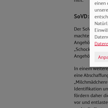
hilft.
einen 
unsere
SoVD: Anerke
entsch
Natürl
Der SoVD kritisi
Einwil
machte die SoVD
Datenv
Angehörige Aner
Daten
„Schockvorschläg
Angehörigen“, be
Anpa
In einem weiter
eine Abschaffun
„Milchmädchenre
Identifikation u
fördern daher di
vor und entlaste