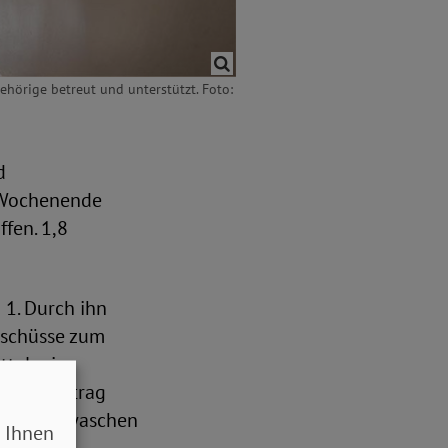
hörige betreut und unterstützt. Foto:
d
m Wochenende
fen. 1,8
1. Durch ihn
uschüsse zum
ttel wie
stungsbetrag
r Wäsche waschen
 Ihnen