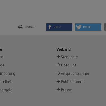
drucken
teilen
tweet
en
Verband
te
Standorte
ege
Über uns
inderung
Ansprechpartner
undheit
Publikationen
gergeld
Presse