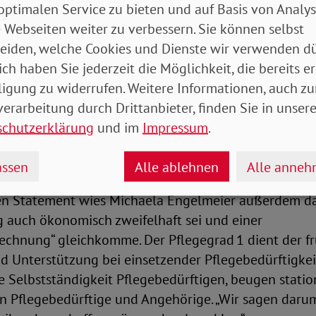
optimalen Service zu bieten und auf Basis von Analy
 Webseiten weiter zu verbessern. Sie können selbst
nnung und Unterstützung für pflegende Ang
eiden, welche Cookies und Dienste wir verwenden dü
ich haben Sie jederzeit die Möglichkeit, die bereits er
ert solche Ideen. Im
Interview mit dem ZDF-Morge
ligung zu widerrufen. Weitere Informationen, auch zu
-Vorstandsvorsitzende Michaela Engelmeier deutlich
erarbeitung durch Drittanbieter, finden Sie in unsere
kennung und Unterstützung benötigten, statt weiter
schutzerklärung
und im
Impressum
.
e wie dieser verunsichern Millionen Pflegebedürfti
tonte sie.
ssen
Alle ablehnen
Alle anne
en Statement wies Michaela Engelmeier außerdem dar
g auch ökonomisch zweifelhaft sei und einer
chnung“ gleichkomme. Der Pflegegrad 1 dient der fr
nd Unterstützung bei einsetzender Pflegebedürftigkei
e Selbstständigkeit Pflegebedürftigen, beugen stati
n Pflegebedürftige und Angehörige. „Wir sagen daru