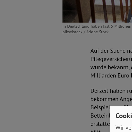
In Deutschland haben fast 5 Millionen
pikselstock / Adobe Stock
Auf der Suche na
Pflegeversicher
wurde bekannt, d
Milliarden Euro
Derzeit haben r
bekommen Angehö
Beispiel zum Ein
Cooki
Betteinlagen. A
erstattet, etwa
Wir ve