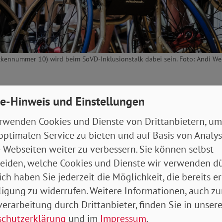
ckennummer 10) wird beim SoVD-Inklusionstalk dabei sein. Foto: Andi Weil
ahl steht vor der Tür und damit verbunden für viele
e-Hinweis und Einstellungen
r Kreuz auf dem Wahlzettel setzen.
rwenden Cookies und Dienste von Drittanbietern, um
Bundesregierung steht vor zahlreichen großen Herau
optimalen Service zu bieten und auf Basis von Analy
d darin bestehen, die Inklusion in Deutschland weite
 Webseiten weiter zu verbessern. Sie können selbst
 Wo die größten Baustellen sind und wie diese ang
eiden, welche Cookies und Dienste wir verwenden dü
eren am
Montag, 2. August, 8.30 Uhr
, SoVD-Vizepräsid
ich haben Sie jederzeit die Möglichkeit, die bereits er
PD-Bundesvorsitzende Saskia Esken und Jan Haller, 
ligung zu widerrufen. Weitere Informationen, auch zu
uhlbasketball-Nationalmannschaft, live auf Youtube.
erarbeitung durch Drittanbieter, finden Sie in unsere
schutzerklärung
und im
Impressum
.