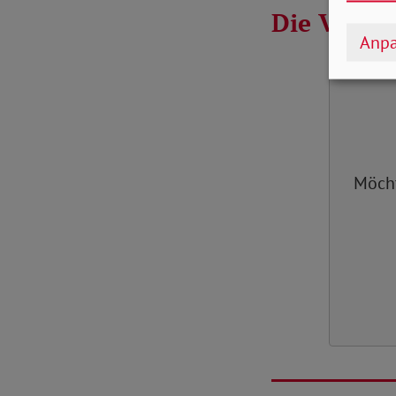
Die Verans
Anpa
Möch