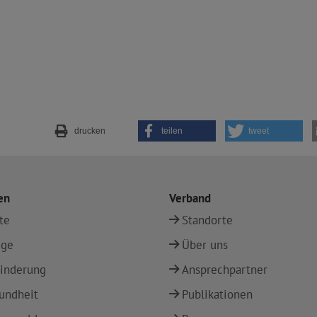
drucken
teilen
tweet
en
Verband
te
Standorte
ege
Über uns
inderung
Ansprechpartner
undheit
Publikationen