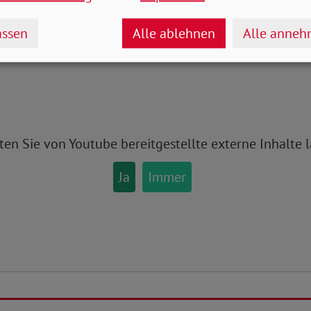
taltung im Live-Stream verfolge
ssen
Alle ablehnen
Alle anne
ten Sie von
Youtube
bereitgestellte externe Inhalte 
Ja
Immer