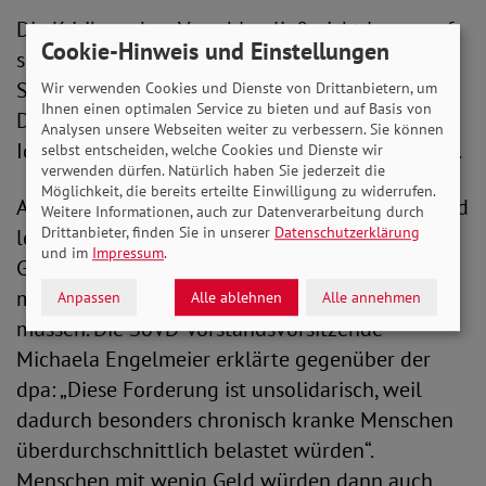
Die Kritik an dem Vorschlag ließ nicht lange auf
Cookie-Hinweis und Einstellungen
sich warten und kam von verschiedenen Seiten.
Sowohl der Hausärzte-Verband als auch Die
Wir verwenden Cookies und Dienste von Drittanbietern, um
Ihnen einen optimalen Service zu bieten und auf Basis von
Deutsche Stiftung Patientenschutz lehnten die
Analysen unsere Webseiten weiter zu verbessern. Sie können
Idee ab und wiesen sie als unpraktikabel zurück.
selbst entscheiden, welche Cookies und Dienste wir
verwenden dürfen. Natürlich haben Sie jederzeit die
Möglichkeit, die bereits erteilte Einwilligung zu widerrufen.
Auch der SoVD bezog dagegen klar Stellung und
Weitere Informationen, auch zur Datenverarbeitung durch
Drittanbieter, finden Sie in unserer
Datenschutzerklärung
lenkte den Blick auf die Folgen, die solch eine
und im
Impressum
.
Gebühr für Patient*innen hätte, die aus
medizinischen Gründen regelmäßig zum Arzt
Anpassen
Alle ablehnen
Alle annehmen
müssen. Die SoVD-Vorstandsvorsitzende
Michaela Engelmeier erklärte gegenüber der
dpa: „Diese Forderung ist unsolidarisch, weil
dadurch besonders chronisch kranke Menschen
überdurchschnittlich belastet würden“.
Menschen mit wenig Geld würden dann auch