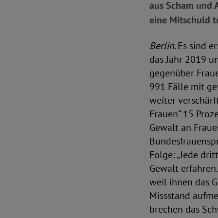
aus Scham und An
eine Mitschuld t
Berlin
. Es sind 
das Jahr 2019 u
gegenüber Fraue
991 Fälle mit g
weiter verschärf
Frauen“ 15 Proz
Gewalt an Frauen
Bundesfrauenspr
Folge: „Jede dri
Gewalt erfahren.
weil ihnen das G
Missstand aufme
brechen das Sch