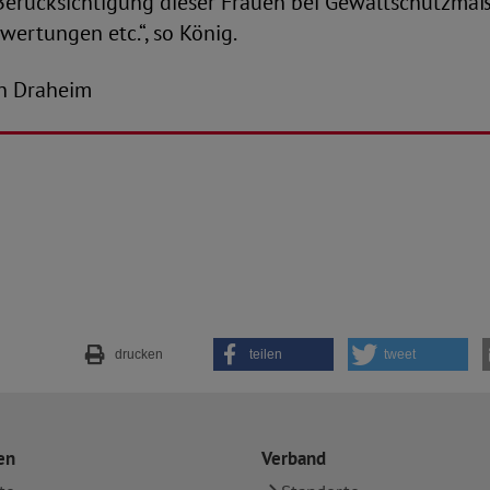
erücksichtigung dieser Frauen bei Gewaltschutzma
swertungen etc.“, so König.
ian Draheim
drucken
teilen
tweet
en
Verband