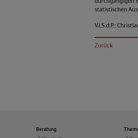
durchgängigen B
statistischen Au
V.i.S.d.P.: Christ
Zurück
Beratung
Them