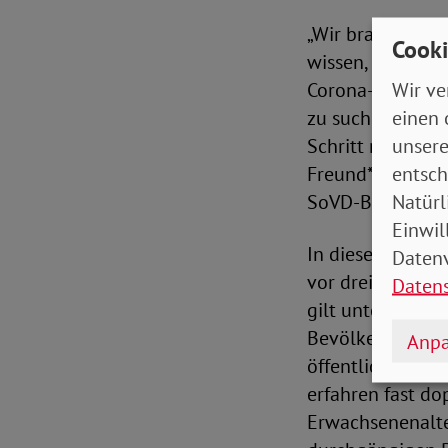
„Wir brauchen vi
Cooki
wissen, dass sie 
Wir ve
Corona-Pandemie
einen 
zu suchen. Durc
unsere
Schritt noch sch
entsch
Freund*innen un
Natürl
SoVD-Bundesfra
Einwil
In diesem Zusam
Datenv
vor drei Jahren 
Daten
gilt unter ander
Bevölkerung. Ins
Anpa
öffentlichen Wa
erfahren fast do
Erwachsenenalter