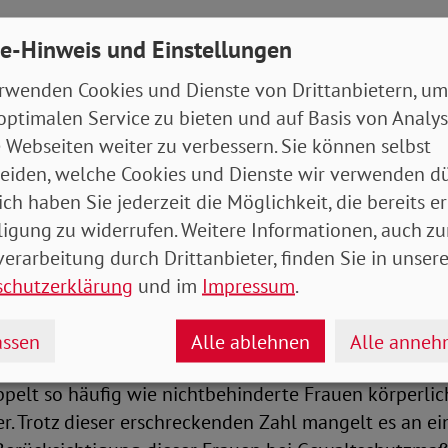
el mehr Öffentlichkeit für dieses Thema. Betroffene
e-Hinweis und Einstellungen
nicht allein sind und es Wege aus der Gewalt gibt. Ber
rwenden Cookies und Dienste von Drittanbietern, um
 war es für betroffene Frauen eine große Herausford
optimalen Service zu bieten und auf Basis von Analy
h die Kontaktbeschränkungen der vergangenen Monate
 Webseiten weiter zu verbessern. Sie können selbst
wieriger geworden. Umso wichtiger ist es, dass auch F
eiden, welche Cookies und Dienste wir verwenden dü
d Nachbar*innen wissen, an wen sie sich wenden könn
ich haben Sie jederzeit die Möglichkeit, die bereits er
uensprecherin.
ligung zu widerrufen. Weitere Informationen, auch zu
menhang fordert der SoVD die neue Bundesregierung
erarbeitung durch Drittanbieter, finden Sie in unsere
ratifizierte Istanbul-Konvention endlich konsequent 
schutzerklärung
und im
Impressum
.
em für die in Artikel 13 festgelegte Bewusstseinsbild
besondere die Situation von Frauen mit Behinderunge
ssen
Alle ablehnen
Alle anne
hrnehmung überhaupt nicht präsent. „Frauen mit Be
ppelt so häufig wie nichtbehinderte Frauen körperli
. Trotz dieser erschreckenden Zahl mangelt es an ei