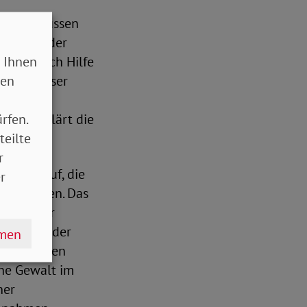
 Frauen müssen
eits vor der
 Ihnen
erung sich Hilfe
sen
 ist dieser
amilie,
rfen.
en“, erklärt die
teilte
r
 dazu auf, die
r
umzusetzen. Das
ung in der
n ist in der
hmen
hinderungen
che Gewalt im
ner