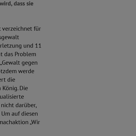
ird, dass sie
k verzeichnet für
sgewalt
erletzung und 11
at das Problem
n „Gewalt gegen
rotzdem werde
ert die
 König. Die
ualisierte
nicht darüber,
“ Um auf diesen
machaktion „Wir