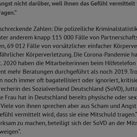
gst nicht darüber, weil ihnen das Gefühl vermittelt w
ragen.“
erschreckende Zahlen: Die polizeiliche Kriminalstatisti
nter anderem knapp 115 000 Fälle von Partnerschaft
n, 69 012 Fälle von vorsätzlicher einfacher Körperv
efährlicher Körperverletzung. Die Corona-Pandemie h
t. 2020 haben die Mitarbeiterinnen beim Hilfetelefo
ent mehr Beratungen durchgeführt als noch 2019. T
 noch immer oft bagatellisiert oder ignoriert, kritisi
echerin des Sozialverband Deutschland (SoVD), Jutta
tte Frau hat in Deutschland bereits physische oder sex
 Viele von ihnen sprechen aber aus Scham und Angst 
efühl vermittelt wird, dass sie eine Mitschuld tragen.
rksam zu machen, beteiligt sich der SoVD an der Mit
weigen“.