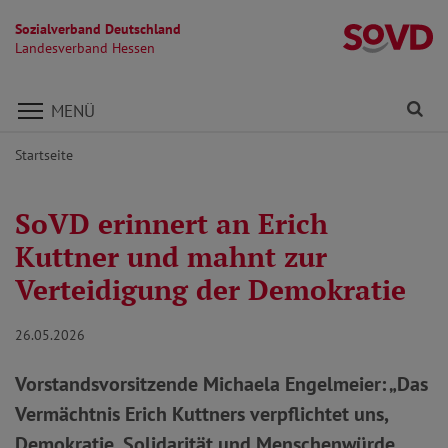
Sozialverband Deutschland
L
Landesverband Hessen
Direkt zu den Inhalten springen
Fi
MENÜ
Startseite
SoVD erinnert an Erich
Kuttner und mahnt zur
Verteidigung der Demokratie
26.05.2026
Vorstandsvorsitzende Michaela Engelmeier: „Das
Vermächtnis Erich Kuttners verpflichtet uns,
Demokratie, Solidarität und Menschenwürde