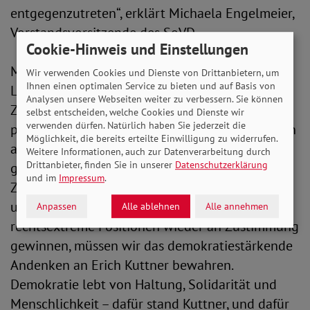
entgegenzutreten“, erklärt Michaela Engelmeier,
Vorstandsvorsitzende des SoVD.
Cookie-Hinweis und Einstellungen
Mit Blick auf die bevorstehenden
Wir verwenden Cookies und Dienste von Drittanbietern, um
Ihnen einen optimalen Service zu bieten und auf Basis von
Landtagswahlen und die prognostizierten
Analysen unsere Webseiten weiter zu verbessern. Sie können
Zugewinne extremistischer Kräfte an den
selbst entscheiden, welche Cookies und Dienste wir
verwenden dürfen. Natürlich haben Sie jederzeit die
politischen Rändern sieht der SoVD das Erinnern
Möglichkeit, die bereits erteilte Einwilligung zu widerrufen.
an Persönlichkeiten wie Erich Kuttner als
Weitere Informationen, auch zur Datenverarbeitung durch
Drittanbieter, finden Sie in unserer
Datenschutzerklärung
gesellschaftliche Verpflichtung. „Gerade in einer
und im
Impressum
.
Zeit, in der demokratische Werte zunehmend
unter Druck geraten und populistische sowie
Anpassen
Alle ablehnen
Alle annehmen
rechtsextreme Positionen wieder an Zustimmung
gewinnen, müssen wir das demokratiestärkende
Andenken an Erich Kuttner bewahren.
Demokratie lebt von Haltung, Solidarität und
Menschlichkeit – dafür stand Kuttner, und dafür