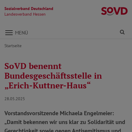
Sozialverband Deutschland
L
Landesverband Hessen
Direkt zu den Inhalten springen
Fi
MENÜ
Startseite
SoVD benennt
Bundesgeschäftsstelle in
„Erich-Kuttner-Haus“
28.05.2025
Vorstandsvorsitzende Michaela Engelmeier:
„Damit bekennen wir uns klar zu Solidarität und
Gerechtigkeit sowie gegen Antisemitismus und