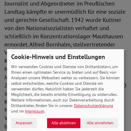
Journalist und Abgeordneter im Preußischen
Landtag kämpfte er unermüdlich für eine soziale
und gerechte Gesellschaft. 1942 wurde Kuttner
von den Nationalsozialisten verhaftet und
schließlich im Konzentrationslager Mauthausen
ermordet. Alfred Bornhalm, stellvertretender
Vorsitzender des SoVD-Verbandsrates, würdigte
Cookie-Hinweis und Einstellungen
Kuttner mit den Worten: „Erich Kuttner ist bis
Wir verwenden Cookies und Dienste von Drittanbietern, um
heute prägend für unseren Verband. Er war
Ihnen einen optimalen Service zu bieten und auf Basis von
Journalist und hat für die historische SPD-
Analysen unsere Webseiten weiter zu verbessern. Sie können
selbst entscheiden, welche Cookies und Dienste wir
Zeitung ‚Vorwärts‘ geschrieben, er saß für die SPD
verwenden dürfen. Natürlich haben Sie jederzeit die
im Preußischen Landtag und er war
Möglichkeit, die bereits erteilte Einwilligung zu widerrufen.
Weitere Informationen, auch zur Datenverarbeitung durch
Kriegsverletzter aus dem Ersten Weltkrieg.
Drittanbieter, finden Sie in unserer
Datenschutzerklärung
Nachdem er sah, wie schlecht die
und im
Impressum
.
Versorgungslage der Kriegsgeschädigten war,
Anpassen
Alle ablehnen
Alle annehmen
beschloss er unseren Verband zu gründen und