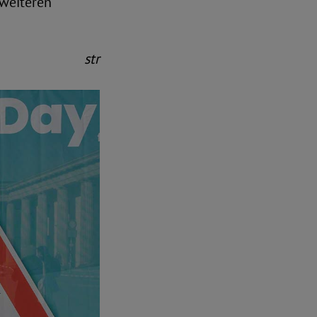
 weiteren
str