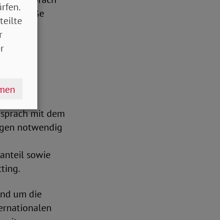
rfen.
el zu große
teilte
esetz
r
r
n.
hmen
 sprach mit dem
ungen notwendig
anteil sowie
ting.
und um die
ternationalen