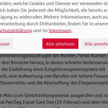
eiden, welche Cookies und Dienste wir verwenden dü
tsierte sie die - auch im europäischen Vergleich – vi
ich haben Sie jederzeit die Möglichkeit, die bereits er
utschland und kündigte an, das Entgelttransparenzg
ligung zu widerrufen. Weitere Informationen, auch zu
ln. Frauen soll es damit leichter gemacht werden,
erarbeitung durch Drittanbieter, finden Sie in unsere
zen gegenüber ihren männlichen Kollegen zu erkenne
schutzerklärung
und im
Impressum
.
llung Reformen nötig
ssen
Alle ablehnen
Alle anne
skriminierungsbeauftragte des Bundes, Ferda Ataman,
e drei Bereiche heraus, in denen schnelle Verbesser
e die Einführung eines Entgelttransparenzgesetz mit
cht, eine Aufwertung von Berufen mit hohem Frauen
Steuerrechts und die Abschaffung des Ehegattensplit
n März zum Gleichstellungsmonat ausgerufen und r
al Pay Day, Equal Care Day (29. Februar) und dem In