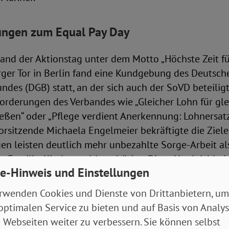
ngen zum Equal Pay Day
tand der Aktionstag unter dem Motto „Höchste Zeit für
er Tor in Berlin fand eine Kundgebung des Deutsch
des (DGB) statt, an der sich auch der SoVD beteilig
orderungen des Verbandes wie „Gleicher Lohn für glei
eßen“ oder „Pflege verdient Anerkennung: Lohnersatz j
sitzende Michaela Engelmeier bekräftigte die Ziele
rauen leisten deutlich mehr unbezahlte Sorge-Arbeit a
 Familie, Kinder und Angehörige. Diese Ungleichheit
e-Hinweis und Einstellungen
gative Folgen nach sich - finanziell und bei den Re
Veränderung! Wir fordern eine Weiterentwicklung des
rwenden Cookies und Dienste von Drittanbietern, um
enzgesetzes zu einem starken Lohngerechtigkeitsgese
optimalen Service zu bieten und auf Basis von Analy
 Webseiten weiter zu verbessern. Sie können selbst
 die Bundesfamilienministerin Lisa Paus (Die Grünen