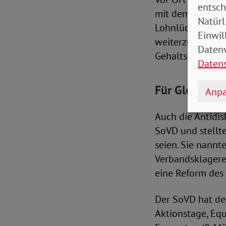
entsch
mit dem SoVD kri
Natürl
Lohnlücke in De
Einwil
weiterzuentwicke
Datenv
Gehaltsdifferen
Daten
Für Gleichste
Anpa
Auch die Antidi
SoVD und stellt
seien. Sie nannt
Verbandsklagere
eine Reform des 
Der SoVD hat de
Aktionstage, Equ