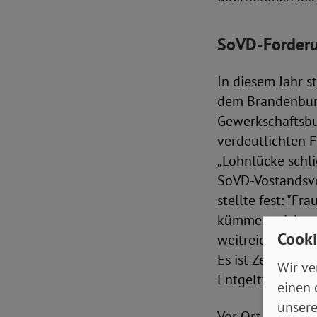
SoVD-Forderu
In diesem Jahr s
dem Brandenburg
Gewerkschaftsbun
verdeutlichten F
„Lohnlücke schli
SoVD-Vostandsvor
stellte fest: "F
kümmern sich um
Cooki
weitreichende ne
Es ist Zeit für 
Wir ve
Entgelttranspar
einen 
unsere
Vor Ort war auch