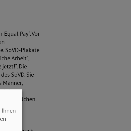
 Equal Pay“. Vor
en
te. SoVD-Plakate
che Arbeit“,
etzt!“. Die
 des SoVD. Sie
ls Männer,
 zieht
ntenansprüchen.
 Ihnen
tz."
sen
). Im Gespräch