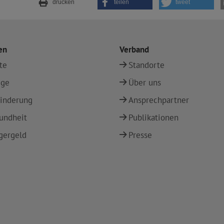
drucken
teilen
tweet
en
Verband
te
Standorte
ege
Über uns
inderung
Ansprechpartner
undheit
Publikationen
gergeld
Presse