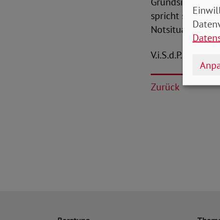
Grundsicherungs
Einwil
spricht sich der
Datenv
Notsituationen 
Daten
V.i.S.d.P.: Christ
Anpa
Zurück