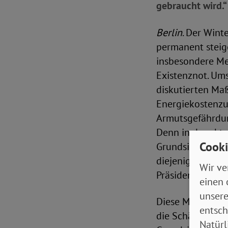
gebraucht wird.“
Berlin
. Der Wint
permanent steig
insbesondere M
Existenznot. Um
diskutierten Ma
Energiekostenzu
Armutsgefährdun
Denn in der akt
Cooki
Grundsicherungs
diejenigen, die 
Wir ve
Präsident Adolf 
einen 
unsere
Diese Maßnahme 
entsch
die Schätzungen 
Natürl