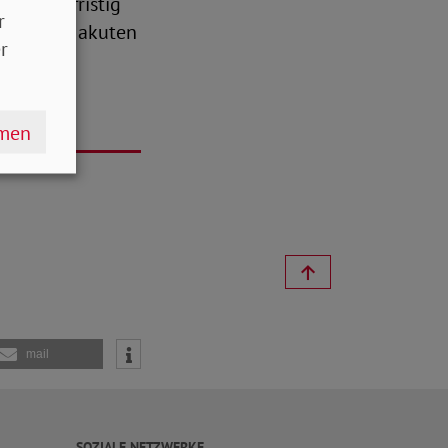
n. Langfristig
r
 um solche akuten
r
hmen
mail
SOZIALE NETZWERKE