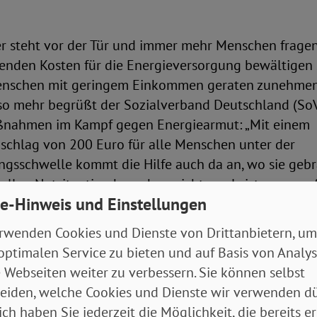
er steht vor der Tür und immer mehr Menschen fragen 
enden Kosten für die Energieversorgung bewältigen 
enschen mit geringem Einkommen geraten zunehmen
so mehr begrüßt der Sozialverband Deutschland (SoV
ßnahmen im Kampf gegen Energiearmut: „Mit einem
schlag von 200 Euro für alle Menschen unter der
gsschwelle kommt die Hilfe auch da an, wo sie gebr
uellen Notsituation brauchen nicht nur Leistungsemp
e-Hinweis und Einstellungen
systeme dringend finanzielle Unterstützung, sondern
knapp oberhalb der Grundsicherungsschwelle liegen“,
rwenden Cookies und Dienste von Drittanbietern, um
Bauer.
optimalen Service zu bieten und auf Basis von Analy
 Webseiten weiter zu verbessern. Sie können selbst
würde aus Sicht des SoVD den 3 bis 5 Millionen Me
eiden, welche Cookies und Dienste wir verwenden dü
zufolge in „verdeckter Armut“ leben – also keine
ich haben Sie jederzeit die Möglichkeit, die bereits er