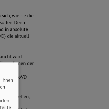
sich, wie sie die
sollen. Denn
d in absolute
D) die aktuell
aucht wird.
fänger*innen der
 auch all
 erklärt SoVD-
 Ihnen
sen
nschen helfen,
rfen.
teilte