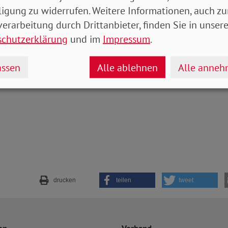
leistungen in Anspruch nehmen, obwohl sie es könnte
ligung zu widerrufen. Weitere Informationen, auch zu
 SoVD allerdings dafür aus, Vorkehrungen zu treffen,
erarbeitung durch Drittanbieter, finden Sie in unsere
von vorneherein zu vermeiden.
schutzerklärung
und im
Impressum
.
ian Draheim
ssen
Alle ablehnen
Alle anne
drucken
teilen
tweet