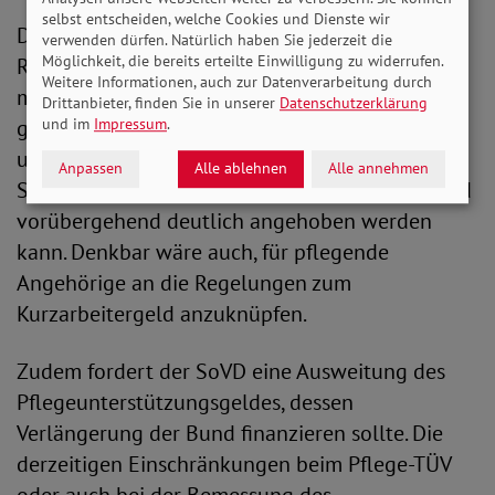
selbst entscheiden, welche Cookies und Dienste wir
Die Hilfs- und Rettungsmaßnahmen der
verwenden dürfen. Natürlich haben Sie jederzeit die
Möglichkeit, die bereits erteilte Einwilligung zu widerrufen.
Regierung müssen pflegende Angehörige
Weitere Informationen, auch zur Datenverarbeitung durch
miteinbeziehen. Sie sind derzeit vielfach
Drittanbieter, finden Sie in unserer
Datenschutzerklärung
und im
Impressum
.
gezwungen, die Pflege selbst zu übernehmen,
und erleiden dadurch Gehaltseinbußen. Der
Anpassen
Alle ablehnen
Alle annehmen
SoVD regt daher an zu prüfen, ob das Pflegegeld
vorübergehend deutlich angehoben werden
kann. Denkbar wäre auch, für pflegende
Angehörige an die Regelungen zum
Kurzarbeitergeld anzuknüpfen.
Zudem fordert der SoVD eine Ausweitung des
Pflegeunterstützungsgeldes, dessen
Verlängerung der Bund finanzieren sollte. Die
derzeitigen Einschränkungen beim Pflege-TÜV