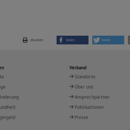
drucken
teilen
tweet
en
Verband
te
Standorte
ege
Über uns
inderung
Ansprechpartner
undheit
Publikationen
gergeld
Presse