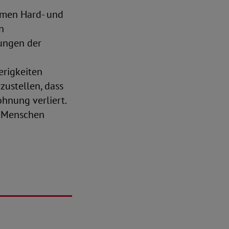
mmen Hard- und
n
tungen der
erigkeiten
zustellen, dass
nung verliert.
s Menschen