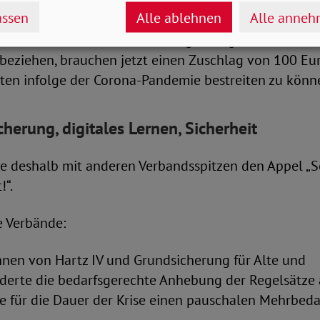
 unter dem Existenzminimum leben, noch deutlich ve
ssen
Alle ablehnen
Alle anne
assen, dass sozial benachteiligte Menschen durch und
 an den Rand der Gesellschaft gedrängt werden. Men
beziehen, brauchen jetzt einen Zuschlag von 100 Eur
sten infolge der Corona-Pandemie bestreiten zu könn
herung, digitales Lernen, Sicherheit
e deshalb mit anderen Verbandsspitzen den Appel „So
!“.
e Verbände:
nnen von Hartz IV und Grundsicherung für Alte und
erte die bedarfsgerechte Anhebung der Regelsätze 
e für die Dauer der Krise einen pauschalen Mehrbed