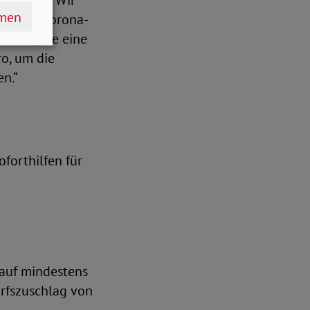
rschärft. Wir
hmen
 in der Corona-
schen, die eine
o, um die
en.“
forthilfen für
auf mindestens
arfszuschlag von