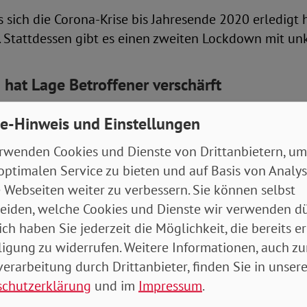
 sich die Corona-Krise bis Jahresende 2020 erledigt 
lt. Stattdessen gibt es einen zweiten Lockdown mit un
 hat Lage Betroffener verschärft
ass die Bedarfe von armen Menschen bei der Anpassu
e-Hinweis und Einstellungen
er Grundsicherung berücksichtigt würden, wurde eben
rwenden Cookies und Dienste von Drittanbietern, um
t und der Expertise aller Fachleute und von Gewer
optimalen Service zu bieten und auf Basis von Analy
 erfolgte im Januar eine Erhöhung um lediglich 14 E
 Webseiten weiter zu verbessern. Sie können selbst
 armutspolitischen Offenbarungseid gleichkam.
eiden, welche Cookies und Dienste wir verwenden dü
ich haben Sie jederzeit die Möglichkeit, die bereits er
Adolf Bauer wies noch einmal auf die Extremlage fü
ligung zu widerrufen. Weitere Informationen, auch zu
ommen hin.
erarbeitung durch Drittanbieter, finden Sie in unsere
schutzerklärung
und im
Impressum
.
ndemie hat die finanzielle Situation von Millionen 