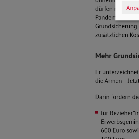
ohnehin am oder
Anpa
dürfen nicht zul
Pandemie weiter
Grundsicherung 
zusätzlichen Ko
Mehr Grundsic
Er unterzeichnet
die Armen – Jetzt
Darin fordern di
für Bezieher*i
Erwerbsgemind
600 Euro sowi