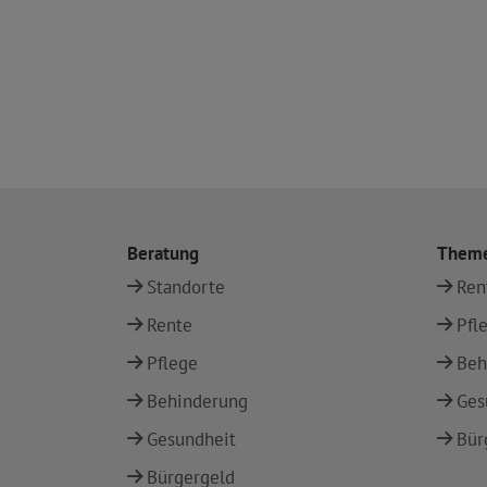
Beratung
Them
Standorte
Ren
Rente
Pfl
Pflege
Beh
Behinderung
Ges
Gesundheit
Bür
Bürgergeld