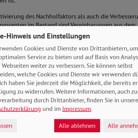
n ist.
tivierung des Nachholfaktors als auch die Verbesser
gsrenten im Bestand sind Vereinbarungen aus dem
g der Koalition aus SPD, BÜNDNIS 90/Die Grünen und 
e-Hinweis und Einstellungen
e.
rwenden Cookies und Dienste von Drittanbietern, um
optimalen Service zu bieten und auf Basis von Analy
ertung
 Webseiten weiter zu verbessern. Sie können selbst
eiden, welche Cookies und Dienste wir verwenden dü
ntwurf ist von dem Ziel geprägt, den sozialen Zusa
ich haben Sie jederzeit die Möglichkeit, die bereits er
hhaltig zu stärken. Dieses Ziel ist aus Sicht des SoVD
ligung zu widerrufen. Weitere Informationen, auch zu
 Zu begrüßen ist, dass der Referentenentwurf für ca. 
erarbeitung durch Drittanbieter, finden Sie in unsere
eistungsverbesserungen vorsieht, die insbesondere
schutzerklärung
und im
Impressum
.
ngsrentner*innen zugutekommen sollen, deren Rent
und 31. Dezember 2018 begonnen hat. Für diese Rente
ssen
Alle ablehnen
Alle anne
ufstockung der Rente für Bezugszeiten ab dem 1. Jul