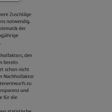
here Zuschläge
tens notwendig.
blematik der
ngjährige
.
holfaktors, den
n bereits
zt schon nicht
en Nachholfaktor
ntenentwurfs zu
ansparenz und
 für die
ss statistische