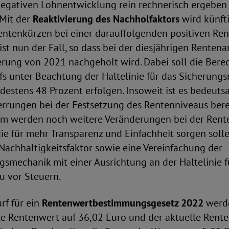
negativen Lohnentwicklung rein rechnerisch ergeben
 Mit der
Reaktivierung des Nachholfaktors
wird künft
entenkürzen bei einer darauffolgenden positiven R
 ist nun der Fall, so dass bei der diesjährigen Rente
rung von 2021 nachgeholt wird. Dabei soll die Ber
s unter Beachtung der Haltelinie für das Sicherungs
estens 48 Prozent erfolgen. Insoweit ist es bedeuts
zerrungen bei der Festsetzung des Rentenniveaus bere
m werden noch weitere Veränderungen bei der Ren
e für mehr Transparenz und Einfachheit sorgen solle
Nachhaltigkeitsfaktor sowie eine Vereinfachung der
smechanik mit einer Ausrichtung an der Haltelinie f
u vor Steuern.
f für ein
Rentenwertbestimmungsgesetz 2022
werde
le Rentenwert auf 36,02 Euro und der aktuelle Rente