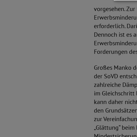
vorgesehen. Zur
Erwerbsminderun
erforderlich. Da
Dennoch ist es 
Erwerbsminderun
Forderungen des
Großes Manko de
der SoVD entsch
zahlreiche Dämpf
im Gleichschrit
kann daher nich
den Grundsätzen
zur Vereinfachun
„Glättung“ beim 
Mindestsicherung