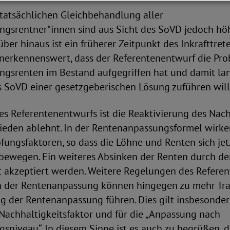
 tatsächlichen Gleichbehandlung aller
gsrentner*innen sind aus Sicht des SoVD jedoch hö
rüber hinaus ist ein früherer Zeitpunkt des Inkrafttre
anerkennenswert, dass der Referentenentwurf die Pro
gsrenten im Bestand aufgegriffen hat und damit la
 SoVD einer gesetzgeberischen Lösung zuführen will
s Referentenentwurfs ist die Reaktivierung des Nach
ieden ablehnt. In der Rentenanpassungsformel wirke
ungsfaktoren, so dass die Löhne und Renten sich jet
t bewegen. Ein weiteres Absinken der Renten durch d
t akzeptiert werden. Weitere Regelungen des Refere
 der Rentenanpassung können hingegen zu mehr Tr
g der Rentenanpassung führen. Dies gilt insbesondere
Nachhaltigkeitsfaktor und für die „Anpassung nach
sniveau“. In diesem Sinne ist es auch zu begrüßen, da