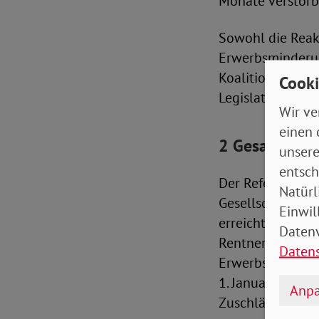
Monate verstorbe
Sowohl die Reak
Erwerbsminderun
Koalitionsvertra
Cooki
Legislaturperiod
Wir ve
einen 
2 Gesamtbew
unsere
entsch
Der Referentene
Natürl
Gesellschaft nac
Einwil
erreicht worden.
Datenv
Rentner*innen L
Daten
Erwerbsminderu
1. Januar 2001 
Anpa
Zuschläge zur A