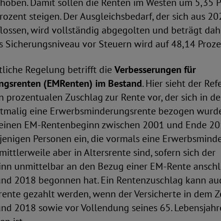
hoben. Damit sollen die Renten im Westen um 5,35 
ozent steigen. Der Ausgleichsbedarf, der sich aus 20
eflossen, wird vollständig abgegolten und beträgt dah
 Sicherungsniveau vor Steuern wird auf 48,14 Prozen
tliche Regelung betrifft die
Verbesserungen für
ngsrenten (EMRenten) im Bestand
. Hier sieht der Re
 prozentualen Zuschlag zur Rente vor, der sich in d
rstmalig eine Erwerbsminderungsrente bezogen wurde
f einen EM-Rentenbeginn zwischen 2001 und Ende 20
ejenigen Personen ein, die vormals eine Erwerbsmind
ittlerweile aber in Altersrente sind, sofern sich der
inn unmittelbar an den Bezug einer EM-Rente anschli
nd 2018 begonnen hat. Ein Rentenzuschlag kann auc
rente gezahlt werden, wenn der Versicherte in dem 
nd 2018 sowie vor Vollendung seines 65. Lebensjahr