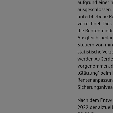
aufgrund einer 
ausgeschlossen.
unterbliebene R
verrechnet. Dies
die Rentenminde
Ausgleichsbedarf
Steuern von mind
statistische Ver
werden.Außerde
vorgenommen, di
„Glättung“ beim 
Rentenanpassung
Sicherungsnivea
Nach dem Entwur
2022 der aktuel