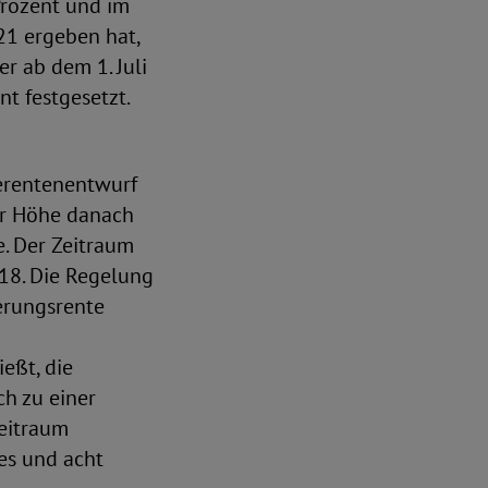
Prozent und im
21 ergeben hat,
er ab dem 1. Juli
t festgesetzt.
ferentenentwurf
er Höhe danach
. Der Zeitraum
18. Die Regelung
erungsrente
eßt, die
h zu einer
Zeitraum
es und acht