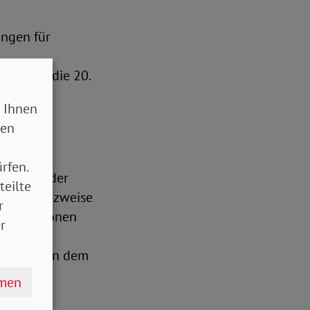
ungen für
FDP für die 20.
 Ihnen
sen
rfen.
mmenhalt der
teilte
 nur ansatzweise
r
drei Millionen
r
e zwischen dem
n sind
hmen
i 2024