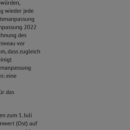
 würden,
ig wieder jede
entenanpassung
nanpassung 2022
echnung des
niveau vor
am, dass zugleich
inigt
tenanpassung
n: eine
ür das
n zum 1. Juli
nwert (Ost) auf