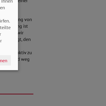
gen oder einer
 Ihnen
sen
 Einrichtung von
rfen.
serklärung ist
teilte
g müssen wir
r
eabsichtigt, den
r
 konstruktiv zu
findung und weg
hmen
n