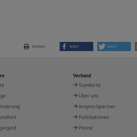
drucken
teilen
tweet
en
Verband
te
Standorte
ege
Über uns
inderung
Ansprechpartner
undheit
Publikationen
gergeld
Presse