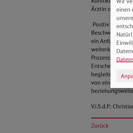
Konflikt mit de
Wir ve
Ärztin oder eine
einen 
unsere
Positiv sieht Ba
entsch
Beschwerde- und
Natürl
ein Anfang. Abe
Einwil
weiterkommen.“ D
Datenv
Prozess der Wei
Daten
Entscheidungsfi
begleiten. „Wir
Anpa
von einem stell
beziehungsweise 
V.i.S.d.P.: Christ
Zurück