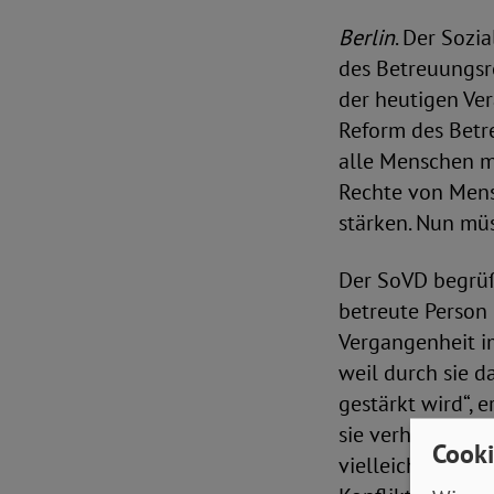
Berlin
. Der Sozi
des Betreuungsr
der heutigen Ve
Reform des Betr
alle Menschen m
Rechte von Mens
stärken. Nun müs
Der SoVD begrüßt
betreute Person d
Vergangenheit im
weil durch sie 
gestärkt wird“, e
sie verhindert, 
Cooki
vielleicht gar n