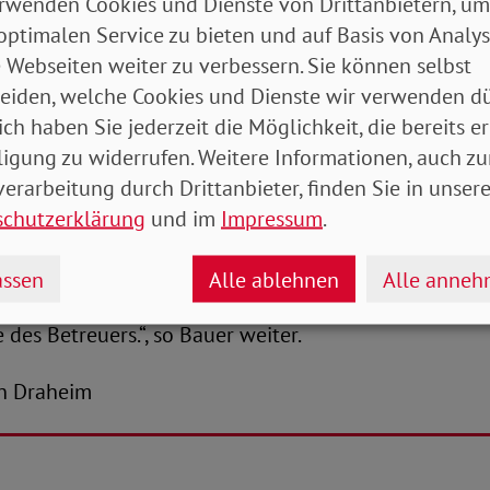
r Betreuerin beziehungsweise dem Betreuer, Angehöri
rwenden Cookies und Dienste von Drittanbietern, um
m Arzt zu geraten.“
optimalen Service zu bieten und auf Basis von Analy
 Webseiten weiter zu verbessern. Sie können selbst
uer zudem, dass im Gesetz eine Absichtserklärung zur
eiden, welche Cookies und Dienste wir verwenden dü
 Beratungsstellen aufgenommen wurde. „Die Absicht
ich haben Sie jederzeit die Möglichkeit, die bereits er
r auch bei der unterstützenden Entscheidungsfindun
ligung zu widerrufen. Weitere Informationen, auch zu
aher sei es gut, dass das Bundesjustizministerium b
erarbeitung durch Drittanbieter, finden Sie in unsere
terentwicklung des Konzepts der „Unterstützten
schutzerklärung
und im
Impressum
.
ndung“ durch die Anwendungspraxis und Wissenschaft
 müssen hin zu einer unterstützenden Entscheidungs
ssen
Alle ablehnen
Alle anne
vertretenden und ersetzenden Handeln der Betreueri
des Betreuers.“, so Bauer weiter.
ian Draheim