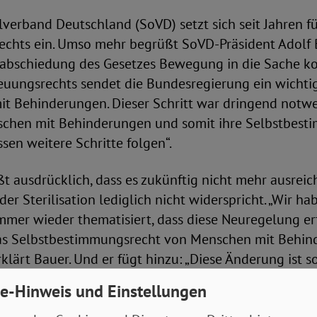
alverband Deutschland (SoVD) setzt sich seit Jahren f
echts ein. Umso mehr begrüßt SoVD-Präsident Adolf B
rabschiedung des Gesetzes Bewegung in die Sache ko
euungsrechts sendet die Bundesregierung ein wichtig
it Behinderungen. Dieser Schritt war dringend notwe
chen mit Behinderungen und somit ihre Selbstbest
sen weitere Schritte folgen“.
 ausdrücklich, dass es zukünftig nicht mehr ausreich
er Sterilisation lediglich nicht widerspricht. „Wir ha
mer wieder thematisiert, dass diese Neuregelung erfo
das Selbstbestimmungsrecht von Menschen mit Behi
rklärt Bauer. Und er fügt hinzu: „Diese Änderung ist s
dass eine Sterilisation an Betreuten vorgenommen wir
e-Hinweis und Einstellungen
icht wollen, sie aber keinen Widerspruch äußern, um n