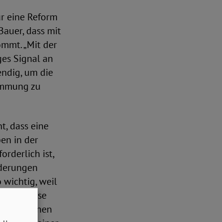
ür eine Reform
auer, dass mit
mmt. „Mit der
es Signal an
ndig, um die
immung zu
t, dass eine
ben in der
rderlich ist,
nderungen
o wichtig, weil
d, die diese
icht in einen