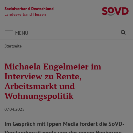
Sozialverband Deutschland
L
Landesverband Hessen
Direkt zu den Inhalten springen
Fi
MENÜ
Startseite
Michaela Engelmeier im
Interview zu Rente,
Arbeitsmarkt und
Wohnungspolitik
07.04.2025
Im Gespräch mit Ippen Media fordert die SoVD-
Vorstandvorsitzende von der neuen Regierung