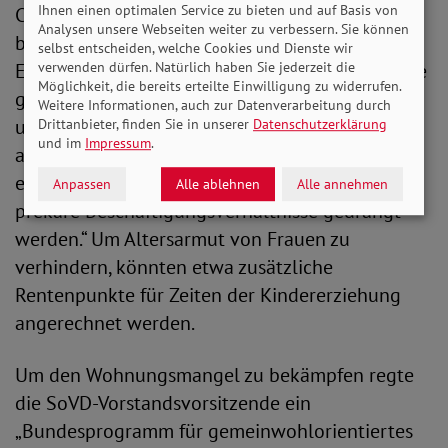
Ihnen einen optimalen Service zu bieten und auf Basis von
Chancen für Frauen zu verbessern. Engelmeier
Analysen unsere Webseiten weiter zu verbessern. Sie können
betont: „Es braucht klare politische
selbst entscheiden, welche Cookies und Dienste wir
Entscheidungen. Gute Betreuungsangebote, eine
verwenden dürfen. Natürlich haben Sie jederzeit die
Möglichkeit, die bereits erteilte Einwilligung zu widerrufen.
gerechtere Verteilung der familiären Aufgaben
Weitere Informationen, auch zur Datenverarbeitung durch
und eine an den Bedarfen der Frauen
Drittanbieter, finden Sie in unserer
Datenschutzerklärung
und im
Impressum
.
ausgerichtete Arbeitsmarktpolitik sind
entscheidend. Frauen dürfen nicht länger in
Anpassen
Alle ablehnen
Alle annehmen
prekäre Beschäftigungsverhältnisse gedrängt
werden.“ Um Altersarmut von Frauen zu
verhindern, könnten etwa zusätzliche
Rentenpunkte für Zeiten der Kindererziehung
angerechnet werden.
Um den Wohnungsmangel zu bekämpfen regte
die SoVD-Vorstandsvorsitzende ein
„Bundesprogramm für gemeinwohlorientiertes