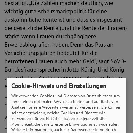
bestätigt. „Die Zahlen machen deutlich, wie
wichtig gute Arbeitsmarktpolitik für eine
auskömmliche Rente ist und dass es insgesamt
die gesetzliche Rente (und die Rente der Frauen)
stärkt, wenn Frauen durchgängigere
Erwerbsbiografien haben. Denn das Plus an
Versicherungsjahren bedeutet für die
betroffenen Frauen auch mehr Geld“, sagt SoVD-
Bundesfrauensprecherin Jutta König. Und König
ergänzt: „Die Zahlen zeigen uns aber auch, dass
Cookie-Hinweis und Einstellungen
es keinen Grund gibt, sich auszuruhen. Denn es
gibt nach wie vor noch Luft nach oben. Deshalb
Wir verwenden Cookies und Dienste von Drittanbietern, um
Ihnen einen optimalen Service zu bieten und auf Basis von
dürfen wir hier nicht lockerlassen.“
Analysen unsere Webseiten weiter zu verbessern. Sie können
selbst entscheiden, welche Cookies und Dienste wir
Aus Sicht des SoVD zeigen die Zahlen ziemlich
verwenden dürfen. Natürlich haben Sie jederzeit die
Möglichkeit, die bereits erteilte Einwilligung zu widerrufen.
deutlich, was zu tun ist. „Wir brauchen neben
Weitere Informationen, auch zur Datenverarbeitung durch