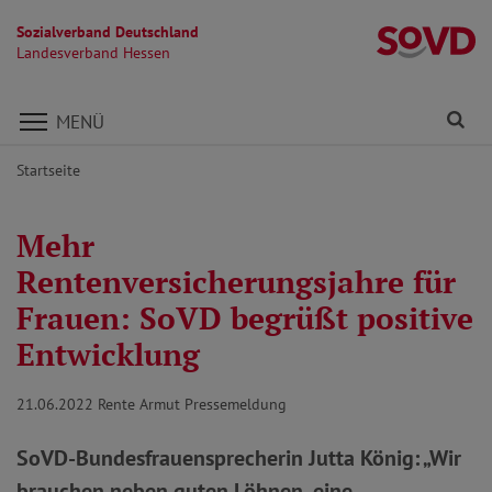
Sozialverband Deutschland
L
Landesverband Hessen
Direkt zu den Inhalten springen
Fi
MENÜ
Startseite
Mehr
Rentenversicherungsjahre für
Frauen: SoVD begrüßt positive
Entwicklung
21.06.2022
Rente Armut Pressemeldung
SoVD-Bundesfrauensprecherin Jutta König: „Wir
brauchen neben guten Löhnen, eine