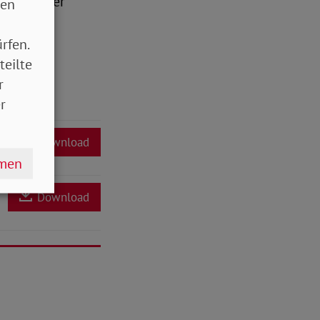
ltigung der
sen
rfen.
teilte
r
r
Download
hmen
Download