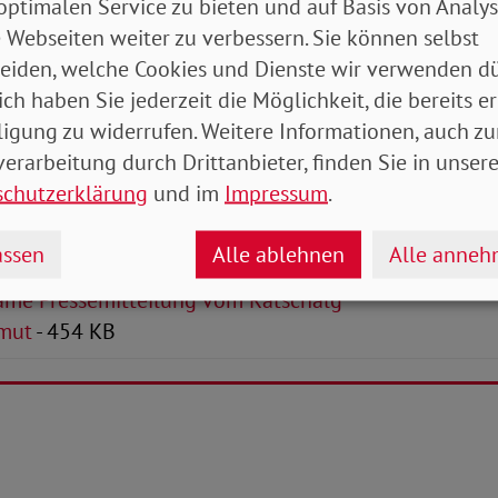
alltag und psychosoziale Unterstützung bei der Bewä
optimalen Service zu bieten und auf Basis von Analy
er Pandemie.
 Webseiten weiter zu verbessern. Sie können selbst
eiden, welche Cookies und Dienste wir verwenden dü
ian Draheim
ich haben Sie jederzeit die Möglichkeit, die bereits er
ligung zu widerrufen. Weitere Informationen, auch zu
Artikel
erarbeitung durch Drittanbieter, finden Sie in unsere
schutzerklärung
und im
Impressum
.
me Erklärung des Ratschlag Kinderarmut zur
agswahl 2021
- 1 MB
ssen
Alle ablehnen
Alle anne
me Pressemitteilung vom Ratschalg
rmut
- 454 KB