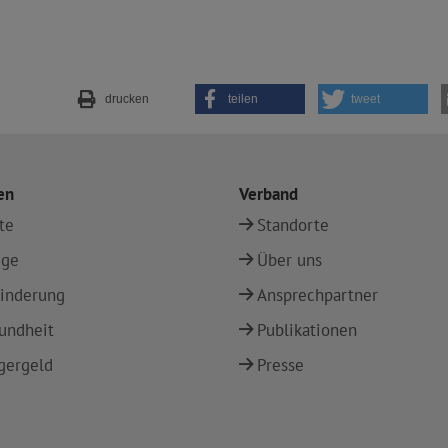
drucken
teilen
tweet
en
Verband
te
Standorte
ege
Über uns
inderung
Ansprechpartner
undheit
Publikationen
gergeld
Presse