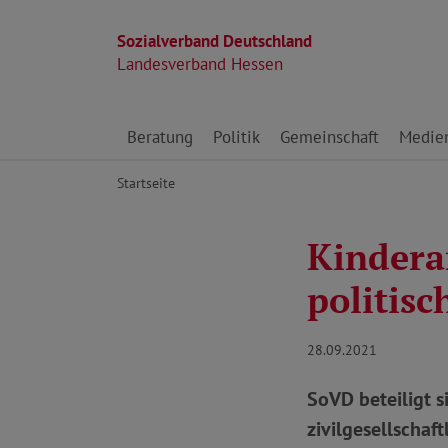
Sozialverband Deutschland
Landesverband Hessen
Direkt zu den Inhalten springen
Beratung
Politik
Gemeinschaft
Medie
Startseite
Kindera
politis
28.09.2021
SoVD beteiligt 
zivilgesellschaf