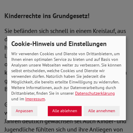
Kinderrechte ins Grundgesetz!
Sie befänden sich schnell in einem Kreislauf, aus
dem es schwierig sei, auszubrechen. Verschärft
Cookie-Hinweis und Einstellungen
habe sich die Lage zudem während der Corona-
Wir verwenden Cookies und Dienste von Drittanbietern, um
Lockdowns. Kinder aus armen Familien hätten
Ihnen einen optimalen Service zu bieten und auf Basis von
oft in überlegten Wohnungen gesessen und
Analysen unsere Webseiten weiter zu verbessern. Sie können
selbst entscheiden, welche Cookies und Dienste wir
keine alternativen Beschäftigungsmöglichkeiten
verwenden dürfen. Natürlich haben Sie jederzeit die
gehabt. Auch der Fernunterricht sei unter diesen
Möglichkeit, die bereits erteilte Einwilligung zu widerrufen.
Weitere Informationen, auch zur Datenverarbeitung durch
Bedingungen erschwert gewesen.
Drittanbieter, finden Sie in unserer
Datenschutzerklärung
und im
Impressum
.
Generell, so Holger Hofmann, tue die Politik zu
Anpassen
Alle ablehnen
Alle annehmen
wenig gegen Kinderarmut, die in den letzten
Jahren deutlich gewachsen sei. Auch Kinder- und
Jugendliche fühlten sich und ihre Anliegen von