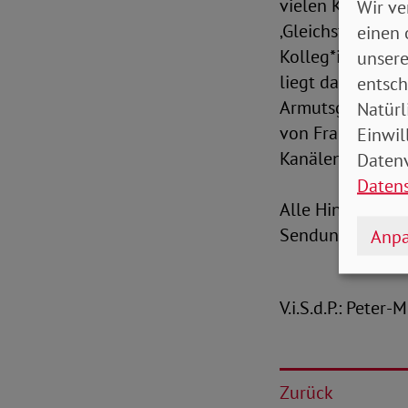
vielen Kommentar
Wir ve
‚Gleichstellung
einen 
Kolleg*innen St
unsere
liegt dabei den 
entsch
Armutsgefährdun
Natürl
von Frauen mehr 
Einwil
Kanälen!“
Datenv
Daten
Alle Hintergrund
Sendung zum „Gl
Anpa
V.i.S.d.P.: Peter
Zurück