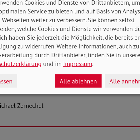
e via Social Media in unserer Arbeit bestärkt. Unte
rwenden Cookies und Dienste von Drittanbietern, um
 bedeutet für mich…‘ haben nicht nur SoVD-Mitgliede
optimalen Service zu bieten und auf Basis von Analy
ellung genommen, sondern auch viele Mitstreiter*inn
 Webseiten weiter zu verbessern. Sie können selbst
Menschen am Herzen, dass die Sorgearbeit stärker hon
eiden, welche Cookies und Dienste wir verwenden dü
g von Frauen minimiert und die eigenständige Exis
ich haben Sie jederzeit die Möglichkeit, die bereits er
gefördert wird. Danke für die vielen tollen Komment
ligung zu widerrufen. Weitere Informationen, auch zu
erarbeitung durch Drittanbieter, finden Sie in unsere
schutzerklärung
und im
Impressum
.
informationen, interessante Dossiers und den Link z
eichstellungsmonat März“ finden Sie
HIER
.
ssen
Alle ablehnen
Alle anne
-Michael Zernechel