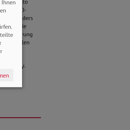
r dem Motto
 Ihnen
r und SoVD-
sen
en. Besonders
oriert, die
rfen.
tenzsicherung
teilte
are in allen
r
r
ur SoVD.TV-
hmen