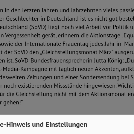
n in den letzten Jahren und Jahrzehnten vieles passier
er Geschlechter in Deutschland ist es nicht gut bestel
utschland (SoVD) liegt noch viel Arbeit vor Politik u
in Vergessenheit gerät, erinnern die Aktionstage „Equ
sowie der Internationale Frauentag jedes Jahr im Mär
t der SoVD den „Gleichstellungsmonat März“ ausgeru
 ist. SoVD-Bundesfrauensprecherin Jutta König: „Dur
l-Media-Kampagne mit täglich neuen Akzenten, aufk
desweiten Zeitungen und einer Sondersendung bei 
r noch existierenden Missstände hingewiesen. Wichtig 
für die Gleichstellung nicht mit dem Aktionsmonat e
r gehen!“
tin für Frauen, Familie und Jugend, Dr.in Simone Rea
e-Hinweis und Einstellungen
gie aus dem Aktionsmonat jetzt mitnehmen. Wir fühle