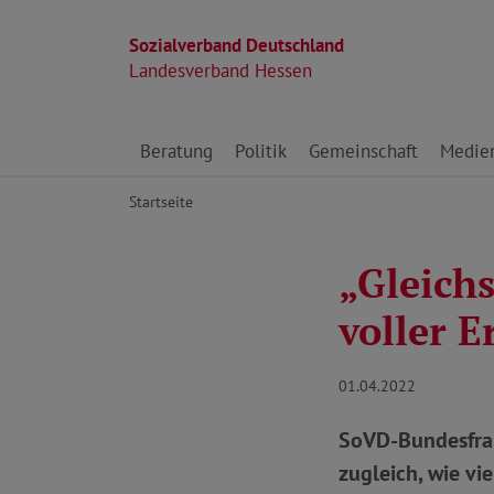
Sozialverband Deutschland
Landesverband Hessen
Direkt zu den Inhalten springen
Beratung
Politik
Gemeinschaft
Medie
Startseite
„Gleich
voller E
01.04.2022
SoVD-Bundesfrau
zugleich, wie vie