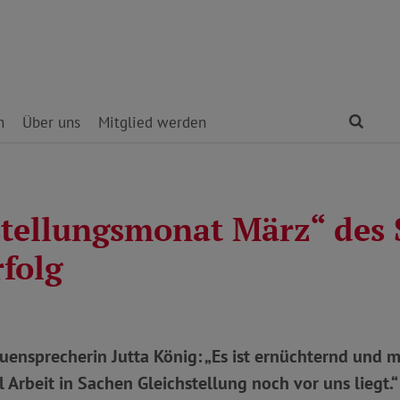
Find
n
Über uns
Mitglied werden
stellungsmonat März“ des
rfolg
ensprecherin Jutta König: „Es ist ernüchternd und m
l Arbeit in Sachen Gleichstellung noch vor uns liegt.“