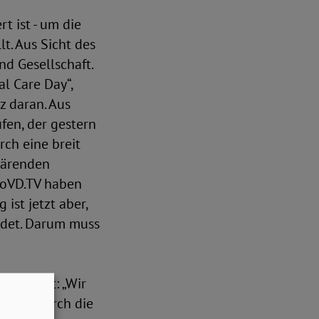
t ist - um die
lt. Aus Sicht des
nd Gesellschaft.
al Care Day“,
z daran. Aus
fen, der gestern
ch eine breit
lärenden
SoVD.TV haben
ist jetzt aber,
ndet. Darum muss
l ergänzt: „Wir
n uns durch die