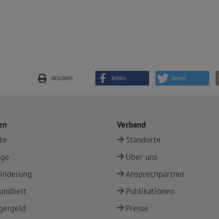
drucken
teilen
tweet
en
Verband
te
Standorte
ege
Über uns
inderung
Ansprechpartner
undheit
Publikationen
gergeld
Presse