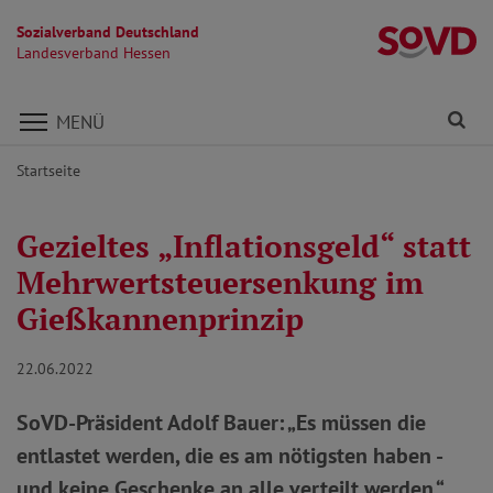
Sozialverband Deutschland
L
Landesverband Hessen
Direkt zu den Inhalten springen
Fi
MENÜ
Startseite
Gezieltes „Inflationsgeld“ statt
Mehrwertsteuersenkung im
Gießkannenprinzip
22.06.2022
SoVD-Präsident Adolf Bauer: „Es müssen die
entlastet werden, die es am nötigsten haben -
und keine Geschenke an alle verteilt werden.“