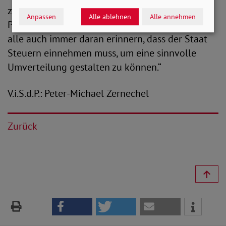
zu regulieren. Angesichts enormer staatlicher
Anpassen
Alle ablehnen
Alle annehmen
Pandemie- und Kriegsfolgekosten sollten sich
alle auch immer daran erinnern, dass der Staat
Steuern einnehmen muss, um eine sinnvolle
Umverteilung gestalten zu können.“
V.i.S.d.P.: Peter-Michael Zernechel
Zurück