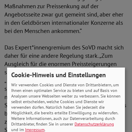
Maßnahmen zur Preissenkung auf der
Angebotsseite zwar gut gemeint sind, aber eher
in den Geldbörsen internationaler Konzerne als
bei den Menschen ankommen.“
Das Expert*innengremium des SoVD macht sich
daher für eine andere Regelung stark. „Zum
Ausgleich für die enormen Preissteigerungen
schlagen wir für Hochinflationsphasen ein
Cookie-Hinweis und Einstellungen
„Inflationsgeld“ vor, das degressiv ausgestaltet
Wir verwenden Cookies und Dienste von Drittanbietern, um
sein sollte und so den Menschen ganz gezielt
Ihnen einen optimalen Service zu bieten und auf Basis von
nach Bedarf zu Gute kommt“, so Adolf Bauer. Der
Analysen unsere Webseiten weiter zu verbessern. Sie können
selbst entscheiden, welche Cookies und Dienste wir
SoVD-Präsident ergänzt: „Aus unserer Sicht ist es
verwenden dürfen. Natürlich haben Sie jederzeit die
besser, die Kaufkraftseite besonders Betroffener
Möglichkeit, die bereits erteilte Einwilligung zu widerrufen.
Weitere Informationen, auch zur Datenverarbeitung durch
zu stärken, als mit der Gießkanne per
Drittanbieter, finden Sie in unserer
Datenschutzerklärung
Steuersenkung die Preise auf der Angebotsseite
und im
Impressum
.