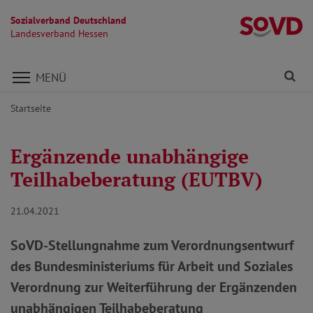
Sozialverband Deutschland
L
Landesverband Hessen
Direkt zu den Inhalten springen
Fi
MENÜ
Startseite
Ergänzende unabhängige
Teilhabeberatung (EUTBV)
21.04.2021
SoVD-Stellungnahme zum Verordnungsentwurf
des Bundesministeriums für Arbeit und Soziales
Verordnung zur Weiterführung der Ergänzenden
unabhängigen Teilhabeberatung