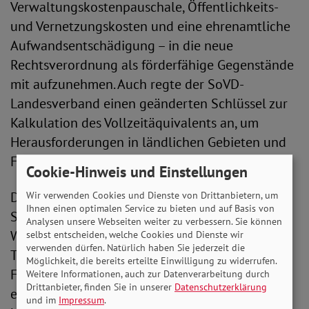
Verwaltungskostenpauschale, Öffentlichkeits-
und Vernetzungskosten und eine ehrenamtliche
Aufwandsentschädigung – in die neue
Rechtsverordnung als förderfähige Gegenstände
mit aufzunehmen. Auch regte der SoVD-
Landesverband einen geänderten Schlüssel zur
Kalkulation des Vollzeitäquivalents an, um
Herausforderungen in ländlichen Gebieten und
Flächenländern zu berücksichtigen.
Cookie-Hinweis und Einstellungen
Der vom Bundesministerium für Arbeit und
Wir verwenden Cookies und Dienste von Drittanbietern, um
Ihnen einen optimalen Service zu bieten und auf Basis von
Soziales vorgelegte Verordnungsentwurf zur
Analysen unsere Webseiten weiter zu verbessern. Sie können
Weiterführung der Ergänzenden unabhängigen
selbst entscheiden, welche Cookies und Dienste wir
verwenden dürfen. Natürlich haben Sie jederzeit die
Teilhabeberatung (EUTBV) greift viele wichtige
Möglichkeit, die bereits erteilte Einwilligung zu widerrufen.
Förderziele und Förderstrukturen für den
Weitere Informationen, auch zur Datenverarbeitung durch
Drittanbieter, finden Sie in unserer
Datenschutzerklärung
entfristeten Zeitraum ab 2023 auf. Der SoVD
und im
Impressum
.