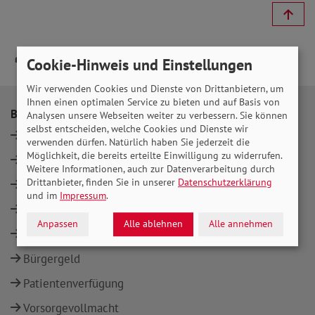
Cookie-Hinweis und Einstellungen
Wir verwenden Cookies und Dienste von Drittanbietern, um
Ihnen einen optimalen Service zu bieten und auf Basis von
Beratung
Themen
Analysen unsere Webseiten weiter zu verbessern. Sie können
selbst entscheiden, welche Cookies und Dienste wir
Standorte
Rente
verwenden dürfen. Natürlich haben Sie jederzeit die
Möglichkeit, die bereits erteilte Einwilligung zu widerrufen.
Rente
Pflege
Weitere Informationen, auch zur Datenverarbeitung durch
Drittanbieter, finden Sie in unserer
Datenschutzerklärung
Pflege
Behinderung
und im
Impressum
.
Behinderung
Gesundheit
Anpassen
Alle ablehnen
Alle annehmen
Gesundheit
Bürgergeld
Bürgergeld
Patientenverfügung
Vorsorgevollmacht