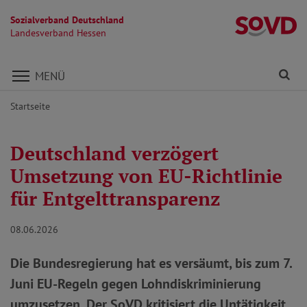
Sozialverband Deutschland
L
Landesverband Hessen
Direkt zu den Inhalten springen
Fi
MENÜ
Startseite
Deutschland verzögert
Umsetzung von EU-Richtlinie
für Entgelttransparenz
08.06.2026
Die Bundesregierung hat es versäumt, bis zum 7.
Juni EU-Regeln gegen Lohndiskriminierung
umzusetzen. Der SoVD kritisiert die Untätigkeit