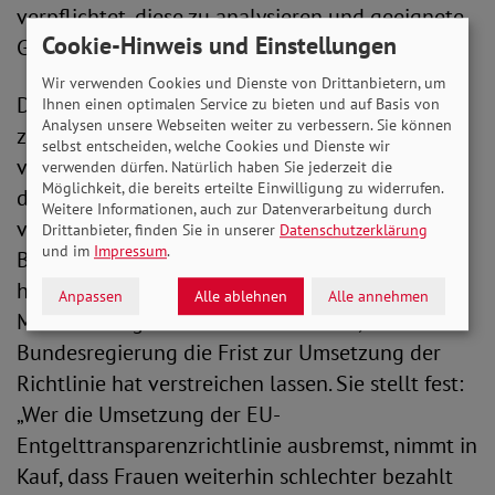
verpflichtet, diese zu analysieren und geeignete
Cookie-Hinweis und Einstellungen
Gegenmaßnahmen einzuleiten.
Wir verwenden Cookies und Dienste von Drittanbietern, um
Die Schließung der Gender Pay Gap ist ein
Ihnen einen optimalen Service zu bieten und auf Basis von
Analysen unsere Webseiten weiter zu verbessern. Sie können
zentrales Anliegen des SoVD. Der Verband
selbst entscheiden, welche Cookies und Dienste wir
veranstaltet anlässlich des
Equal Pay Day
(EPD)
verwenden dürfen. Natürlich haben Sie jederzeit die
Möglichkeit, die bereits erteilte Einwilligung zu widerrufen.
deutschlandweit Aktionen um auf die nach wie
Weitere Informationen, auch zur Datenverarbeitung durch
vor bestehenden Ungerechtigkeiten bei der
Drittanbieter, finden Sie in unserer
Datenschutzerklärung
und im
Impressum
.
Bezahlung zwischen Männern und Frauen
hinzuweisen. Die SoVD-Vorstandsvorsitzende
Anpassen
Alle ablehnen
Alle annehmen
Michalea Engelmeier kritisiert daher, dass die
Bundesregierung die Frist zur Umsetzung der
Richtlinie hat verstreichen lassen. Sie stellt fest:
„Wer die Umsetzung der EU-
Entgelttransparenzrichtlinie ausbremst, nimmt in
Kauf, dass Frauen weiterhin schlechter bezahlt