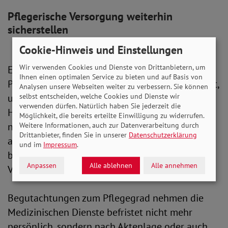
Pflegerische Versorgung weiterhin
sicherstellen
Cookie-Hinweis und Einstellungen
Wir verwenden Cookies und Dienste von Drittanbietern, um
Externe Qualitätskontrollen im Rahmen des
Ihnen einen optimalen Service zu bieten und auf Basis von
Pflege-TÜVs sind bis Ende September ausgesetzt,
Analysen unsere Webseiten weiter zu verbessern. Sie können
um dadurch das Pflegepersonal zu entlasten.
selbst entscheiden, welche Cookies und Dienste wir
verwenden dürfen. Natürlich haben Sie jederzeit die
Hinweisen auf Missstände wird weiterhin
Möglichkeit, die bereits erteilte Einwilligung zu widerrufen.
nachgegangen. Um die pflegerische Versorgung
Weitere Informationen, auch zur Datenverarbeitung durch
Drittanbieter, finden Sie in unserer
Datenschutzerklärung
aufrechtzuerhalten, können Anbieter zudem
und im
Impressum
.
befristet von gesetzlichen und vertraglichen
Anpassen
Alle ablehnen
Alle annehmen
Vorgaben zur Personalausstattung abweichen.
Begutachtungen zum Pflegegrad nehmen die
Medizinischen Dienste befristet nicht mehr
persönlich, sondern nach Aktenlage oder auch