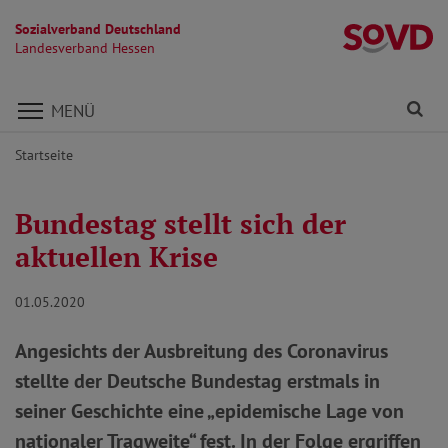
Sozialverband Deutschland
L
Landesverband Hessen
Direkt zu den Inhalten springen
Fi
MENÜ
Startseite
Bundestag stellt sich der
aktuellen Krise
01.05.2020
Angesichts der Ausbreitung des Coronavirus
stellte der Deutsche Bundestag erstmals in
seiner Geschichte eine „epidemische Lage von
nationaler Tragweite“ fest. In der Folge ergriffen